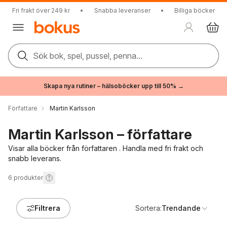
Fri frakt över 249 kr
•
Snabba leveranser
•
Billiga böcker
Sök bok, spel, pussel, penna...
Skapa nya rutiner – hälsoböcker upp till 50% →
Författare
Martin Karlsson
Martin Karlsson – författare
Visar alla böcker från författaren . Handla med fri frakt och
snabb leverans.
6
produkter
Filtrera
Sortera:
Trendande