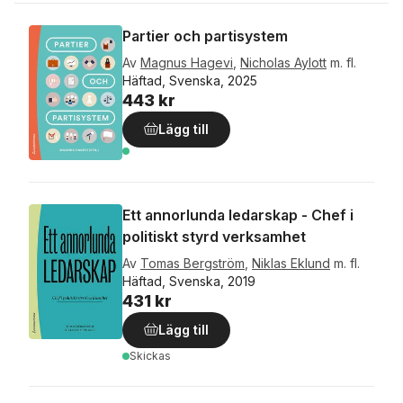
Partier och partisystem
Av
Magnus Hagevi
,
Nicholas Aylott
m. fl.
Häftad, Svenska, 2025
443 kr
Lägg till
Ett annorlunda ledarskap - Chef i
politiskt styrd verksamhet
Av
Tomas Bergström
,
Niklas Eklund
m. fl.
Häftad, Svenska, 2019
431 kr
Lägg till
Skickas