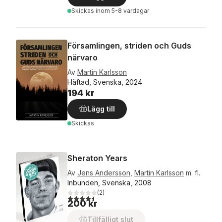
Skickas
inom 5-8 vardagar
Församlingen, striden och Guds
närvaro
Av
Martin Karlsson
Häftad, Svenska, 2024
194 kr
Lägg till
Skickas
Sheraton Years
Av
Jens Andersson
,
Martin Karlsson
m. fl.
Inbunden, Svenska, 2008
(
2
)
4,5
utav 5 stjärnor. Totalt antal röster:
200 kr
Tillfälligt slut