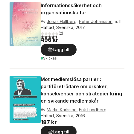
Informationssäkerhet och
organisationskultur
Av
Jonas Hallberg
,
Peter Johansson
m. fl.
Häftad, Svenska, 2017
(
2
)
4,5
utav 5 stjärnor. Totalt antal röster:
496 kr
Lägg till
Skickas
Mot medlemslösa partier :
partiföreträdare om orsaker,
konsekvenser och strategier kring
en svikande medlemskår
Av
Martin Karlsson
,
Erik Lundberg
Häftad, Svenska, 2016
187 kr
Lägg till