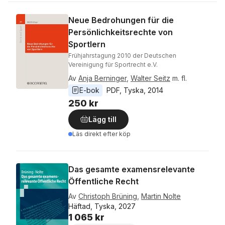
Neue Bedrohungen für die
Persönlichkeitsrechte von
Sportlern
Frühjahrstagung 2010 der Deutschen
Vereinigung für Sportrecht e.V.
Av
Anja Berninger
,
Walter Seitz
m. fl.
E-bok
PDF
, 
Tyska
, 
2014
250 kr
Lägg till
Läs direkt efter köp
Das gesamte examensrelevante
Öffentliche Recht
Av
Christoph Brüning
,
Martin Nolte
Häftad, Tyska, 2027
1 065 kr