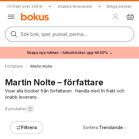
Fri frakt över 249 kr
•
Snabba leveranser
•
Billiga böcker
Sök bok, spel, pussel, penna...
Skapa nya rutiner – hälsoböcker upp till 50% →
Författare
Martin Nolte
Martin Nolte – författare
Visar alla böcker från författaren . Handla med fri frakt och
snabb leverans.
8
produkter
Filtrera
Sortera:
Trendande