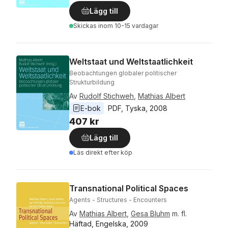
Lägg till
Skickas
inom 10-15 vardagar
Weltstaat und Weltstaatlichkeit
Beobachtungen globaler politischer
Strukturbildung
Av
Rudolf Stichweh
,
Mathias Albert
E-bok
PDF
, 
Tyska
, 
2008
407 kr
Lägg till
Läs direkt efter köp
Transnational Political Spaces
Agents - Structures - Encounters
Av
Mathias Albert
,
Gesa Bluhm
m. fl.
Häftad, Engelska, 2009