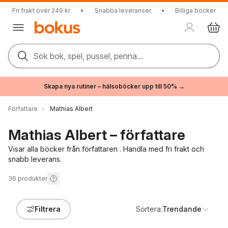
Fri frakt över 249 kr
•
Snabba leveranser
•
Billiga böcker
Sök bok, spel, pussel, penna...
Skapa nya rutiner – hälsoböcker upp till 50% →
Författare
Mathias Albert
Mathias Albert – författare
Visar alla böcker från författaren . Handla med fri frakt och
snabb leverans.
36
produkter
Filtrera
Sortera:
Trendande