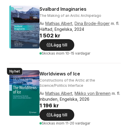
Svalbard Imaginaries
The Making of an Arctic Archipelago
Av
Mathias Albert
,
Dina Brode-Roger
m. fl.
Häftad, Engelska, 2024
1 502 kr
Lägg till
Skickas
inom 10-15 vardagar
Nyhet
Worldviews of Ice
Constructions of the Arctic at the
Science/Politics Interface
Av
Mathias Albert
,
Mikko von Bremen
m. fl.
Inbunden, Engelska, 2026
1 196 kr
Lägg till
Skickas
inom 11-20 vardagar