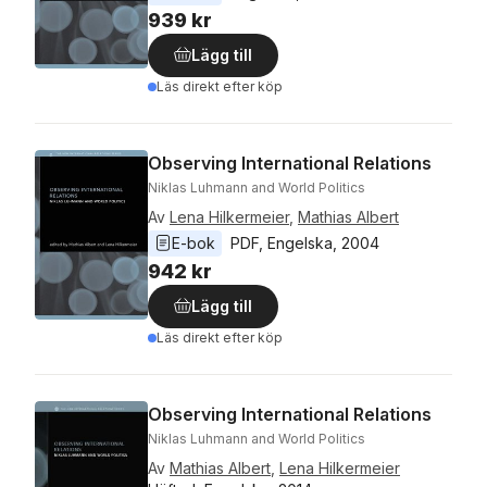
939 kr
Lägg till
Läs direkt efter köp
Observing International Relations
Niklas Luhmann and World Politics
Av
Lena Hilkermeier
,
Mathias Albert
E-bok
PDF
, 
Engelska
, 
2004
942 kr
Lägg till
Läs direkt efter köp
Observing International Relations
Niklas Luhmann and World Politics
Av
Mathias Albert
,
Lena Hilkermeier