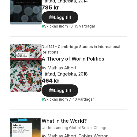
Häftad, Engelska, 2014
785 kr
Lägg till
Skickas
inom 10-15 vardagar
Del 141 - Cambridge Studies in International
Relations
A Theory of World Politics
Av
Mathias Albert
Häftad, Engelska, 2018
464 kr
Lägg till
Skickas
inom 7-10 vardagar
What in the World?
Understanding Global Social Change
Av
Mathias Albert
,
Tobias Werron