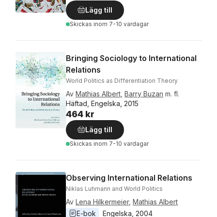
Lägg till
Skickas
inom 7-10 vardagar
Bringing Sociology to International
Relations
World Politics as Differentiation Theory
Av
Mathias Albert
,
Barry Buzan
m. fl.
Häftad, Engelska, 2015
464 kr
Lägg till
Skickas
inom 7-10 vardagar
Observing International Relations
Niklas Luhmann and World Politics
Av
Lena Hilkermeier
,
Mathias Albert
E-bok
Engelska
, 
2004