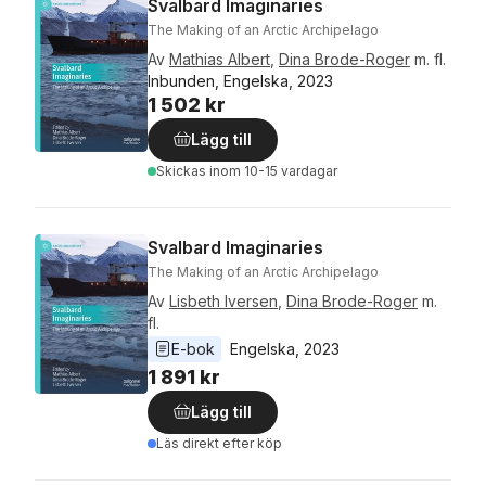
Svalbard Imaginaries
The Making of an Arctic Archipelago
Av
Mathias Albert
,
Dina Brode-Roger
m. fl.
Inbunden, Engelska, 2023
1 502 kr
Lägg till
Skickas
inom 10-15 vardagar
Svalbard Imaginaries
The Making of an Arctic Archipelago
Av
Lisbeth Iversen
,
Dina Brode-Roger
m.
fl.
E-bok
Engelska
, 
2023
1 891 kr
Lägg till
Läs direkt efter köp