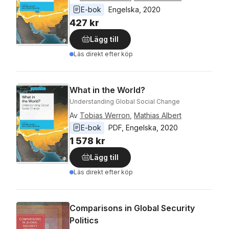
E-bok
Engelska
, 
2020
427 kr
Lägg till
Läs direkt efter köp
What in the World?
Understanding Global Social Change
Av
Tobias Werron
,
Mathias Albert
E-bok
PDF
, 
Engelska
, 
2020
1 578 kr
Lägg till
Läs direkt efter köp
Comparisons in Global Security
Politics