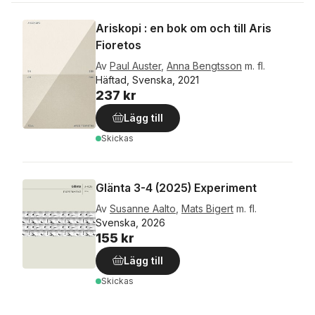
Ariskopi : en bok om och till Aris
Fioretos
Av
Paul Auster
,
Anna Bengtsson
m. fl.
Häftad, Svenska, 2021
237 kr
Lägg till
Skickas
Glänta 3-4 (2025) Experiment
Av
Susanne Aalto
,
Mats Bigert
m. fl.
Svenska, 2026
155 kr
Lägg till
Skickas