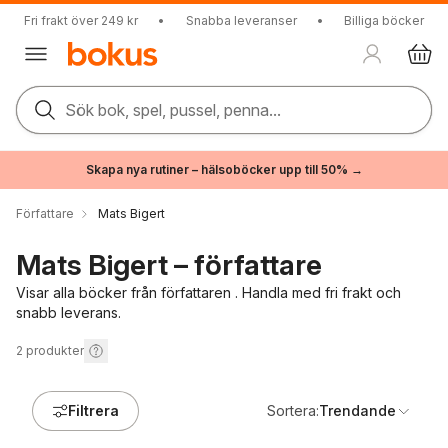
Fri frakt över 249 kr
•
Snabba leveranser
•
Billiga böcker
Sök bok, spel, pussel, penna...
Skapa nya rutiner – hälsoböcker upp till 50% →
Författare
Mats Bigert
Mats Bigert – författare
Visar alla böcker från författaren . Handla med fri frakt och
snabb leverans.
2
produkter
Filtrera
Sortera:
Trendande