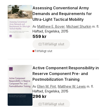
Assessing Conventional Army
Demands and Requirements for
Ultra-Light Tactical Mobility
Av
Matthew E. Boyer
,
Michael Shurkin
m. fl.
Häftad, Engelska, 2015
559 kr
Tillfälligt slut
Tillfälligt slut
Active Component Responsibility in
Reserve Component Pre- and
Postmobilization Training
Av
Ellen M. Pint
,
Matthew W. Lewis
m. fl.
Häftad, Engelska, 2015
296 kr
Tillfälligt slut