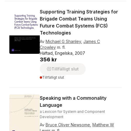
Supporting Training Strategies for
Brigade Combat Teams Using
Future Combat Systems (FCS)
Technologies
Av
Michael G Shanley
,
James C
Crowley
m. fl.
Häftad, Engelska, 2007
356 kr
Tillfälligt slut
Tillfälligt slut
Speaking with a Commonality
Language
a Lexicon for System and Component
Development
Av
Bruce Oliver Newsome
,
Matthew W
Lewis
m. fl.