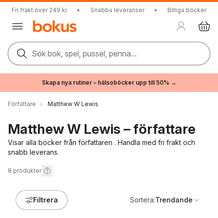
Fri frakt över 249 kr
•
Snabba leveranser
•
Billiga böcker
Sök bok, spel, pussel, penna...
Skapa nya rutiner – hälsoböcker upp till 50% →
Författare
Matthew W Lewis
Matthew W Lewis – författare
Visar alla böcker från författaren . Handla med fri frakt och
snabb leverans.
8
produkter
Filtrera
Sortera:
Trendande