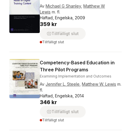
Av
Michael G Shanley
,
Matthew W
Lewis
m. fl.
Häftad, Engelska, 2009
359 kr
Tillfälligt slut
Tillfälligt slut
Competency-Based Education in
Three Pilot Programs
Examining Implementation and Outcomes
Av
Jennifer L. Steele
,
Matthew W. Lewis
m.
fl.
Häftad, Engelska, 2014
346 kr
Tillfälligt slut
Tillfälligt slut