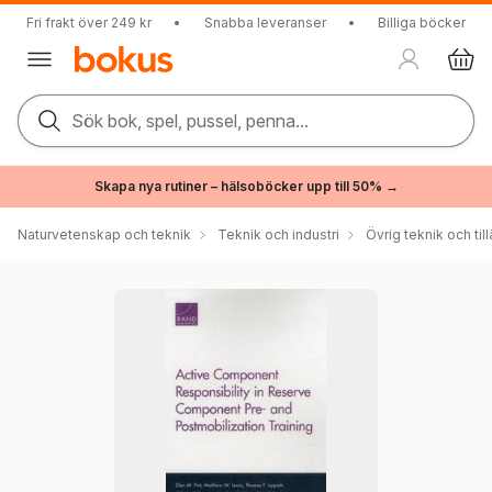
Fri frakt över 249 kr
•
Snabba leveranser
•
Billiga böcker
Sök bok, spel, pussel, penna...
Skapa nya rutiner – hälsoböcker upp till 50% →
Naturvetenskap och teknik
Teknik och industri
Övrig teknik och t