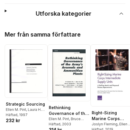
Utforska kategorier
Hoppa över listan
Mer från samma författare
Strategic Sourcing
Rethinking
Ellen M. Pint
,
Laura H.
Right-Sizing
Governance of the
Baldwin
Häftad
, 1997
Marine Corps
Army's Arsenals
Ellen M. Pint
,
Bruce
232 kr
Intermediate
Joslyn Fleming
,
Ellen 
Held
Häftad
,
Michael Hynes
, 2003
and Ammunition
314 kr
Pint
Häftad
,
Jessica Duke
, 2019
,