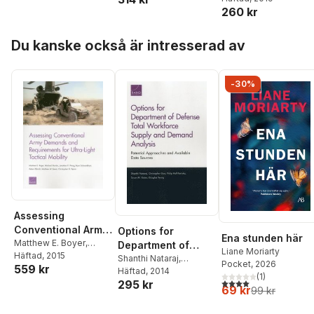
Supply Units
Plants
260 kr
Simon Véronneau
,
Austin Lewis
,
Jordan R
Hoppa över listan
Reimer
Du kanske också är intresserad av
-30%
Assessing
Conventional Army
Options for
Ena stunden här
Demands and
Matthew E. Boyer
,
Department of
Liane Moriarty
Michael Shurkin
Häftad
, 2015
,
Requirements for
Defense Total
Shanthi Nataraj
,
Pocket
, 2026
559 kr
Jonathan P. Wong
,
Ryan
Christopher Guo
Häftad
, 2014
,
Philip
Ultra-Light Tactical
Workforce Supply
(
1
)
Schwankhart
,
Adam
4,0
utav 5 stjärnor. Tota
295 kr
Hall-Partyka
,
Susan M.
Mobility
and Demand
69 kr
99 kr
Albrich
,
Matthew W.
Gates
,
Douglas Yeung
Analysis
Lewis
,
Christopher G.