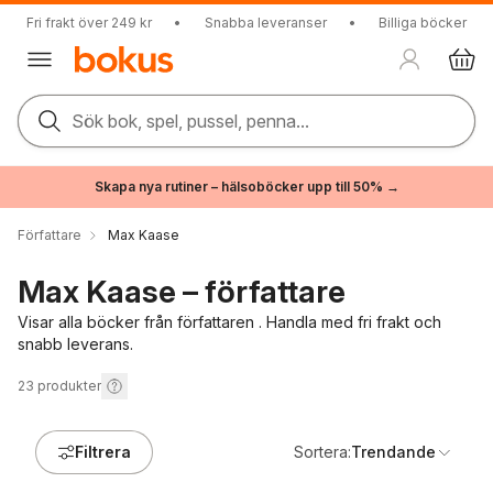
Fri frakt över 249 kr
•
Snabba leveranser
•
Billiga böcker
Sök bok, spel, pussel, penna...
Skapa nya rutiner – hälsoböcker upp till 50% →
Författare
Max Kaase
Max Kaase – författare
Visar alla böcker från författaren . Handla med fri frakt och
snabb leverans.
23
produkter
Filtrera
Sortera:
Trendande