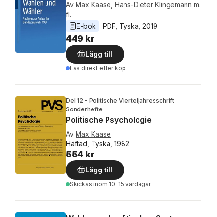
Av
Max Kaase
,
Hans-Dieter Klingemann
m.
fl.
E-bok
PDF
, 
Tyska
, 
2019
449 kr
Lägg till
Läs direkt efter köp
Del 12 - Politische Vierteljahresschrift
Sonderhefte
Politische Psychologie
Av
Max Kaase
Häftad, Tyska, 1982
554 kr
Lägg till
Skickas
inom 10-15 vardagar