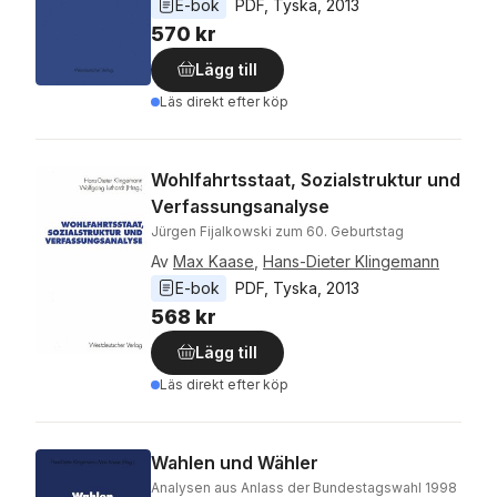
E-bok
PDF
, 
Tyska
, 
2013
570 kr
Lägg till
Läs direkt efter köp
Wohlfahrtsstaat, Sozialstruktur und
Verfassungsanalyse
Jürgen Fijalkowski zum 60. Geburtstag
Av
Max Kaase
,
Hans-Dieter Klingemann
E-bok
PDF
, 
Tyska
, 
2013
568 kr
Lägg till
Läs direkt efter köp
Wahlen und Wähler
Analysen aus Anlass der Bundestagswahl 1998