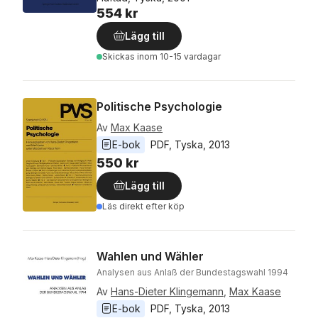
554 kr
Lägg till
Skickas
inom 10-15 vardagar
Politische Psychologie
Av
Max Kaase
E-bok
PDF
, 
Tyska
, 
2013
550 kr
Lägg till
Läs direkt efter köp
Wahlen und Wähler
Analysen aus Anlaß der Bundestagswahl 1994
Av
Hans-Dieter Klingemann
,
Max Kaase
E-bok
PDF
, 
Tyska
, 
2013