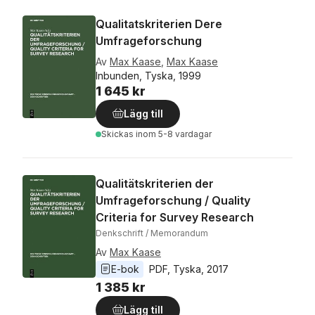
Qualitatskriterien Dere
Umfrageforschung
Av
Max Kaase
,
Max Kaase
Inbunden, Tyska, 1999
1 645 kr
Lägg till
Skickas
inom 5-8 vardagar
Qualitätskriterien der
Umfrageforschung / Quality
Criteria for Survey Research
Denkschrift / Memorandum
Av
Max Kaase
E-bok
PDF
, 
Tyska
, 
2017
1 385 kr
Lägg till