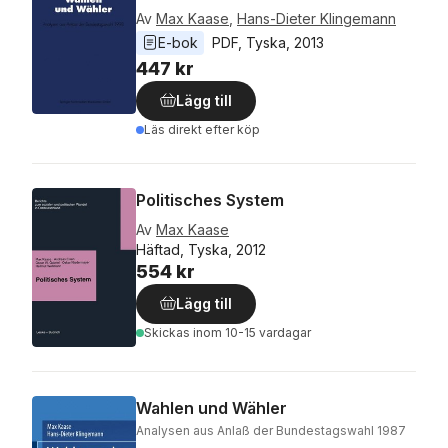
Av
Max Kaase
,
Hans-Dieter Klingemann
E-bok
PDF
, 
Tyska
, 
2013
447 kr
Lägg till
Läs direkt efter köp
Politisches System
Av
Max Kaase
Häftad, Tyska, 2012
554 kr
Lägg till
Skickas
inom 10-15 vardagar
Wahlen und Wähler
Analysen aus Anlaß der Bundestagswahl 1987