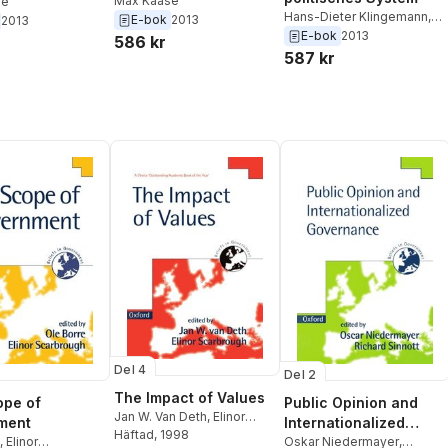
politische Ordnung
Max Kaase
se
Hans-Dieter Klingemann
,
E-bok
2013
2013
Max Kaase
E-bok
2013
586 kr
587 kr
Del 4
Del 2
The Impact of Values
ope of
Public Opinion and
Jan W. Van Deth
,
Elinor
ment
Internationalized
Scarbrough
Häftad
, 1998
,
Elinor
Governance
Oskar Niedermayer
,