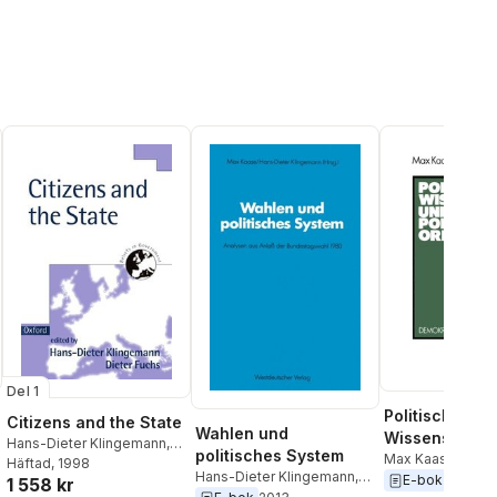
Del 1
Politische
Citizens and the State
Wahlen und
Wissenschaft
Hans-Dieter Klingemann
,
politisches System
politische Or
Max Kaase
Dieter Fuchs
Häftad
, 1998
Hans-Dieter Klingemann
,
E-bok
2013
1 558 kr
Max Kaase