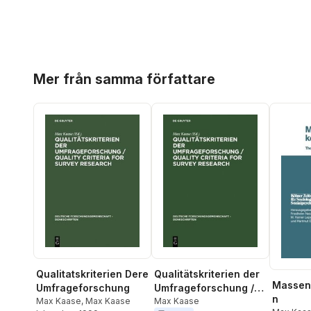
Hoppa över listan
Mer från samma författare
Qualitatskriterien Dere
Qualitätskriterien der
Massen
Umfrageforschung
Umfrageforschung /
n
Max Kaase
,
Max Kaase
Quality Criteria for
Max Kaase