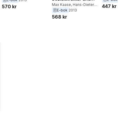
Verfassungsanalyse
Max Kaase
,
Hans-Dieter
447 kr
570 kr
Klingemann
E-bok
2013
568 kr