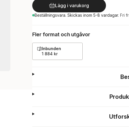
Lägg i varukorg
Beställningsvara.
Skickas
inom 5-8 vardagar
.
Fri f
Fler format och utgåvor
Inbunden
1 884 kr
Be
Produk
Utfors