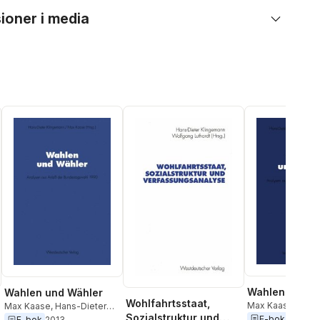
ioner i media
Wahlen und W
Wahlen und Wähler
Wohlfahrtsstaat,
Max Kaase
,
Hans
Max Kaase
,
Hans-Dieter
Sozialstruktur und
Klingemann
E-bok
2013
Klingemann
E-bok
2013