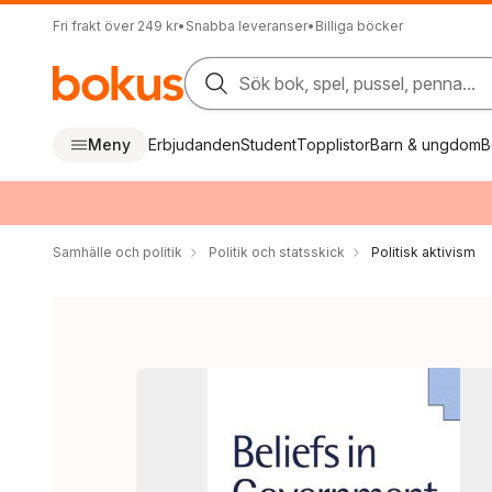
Fri frakt över 249 kr
•
Snabba leveranser
•
Billiga böcker
Sök bok, spel, pussel, penna...
Meny
Erbjudanden
Student
Topplistor
Barn & ungdom
B
Samhälle och politik
Politik och statsskick
Politisk aktivism