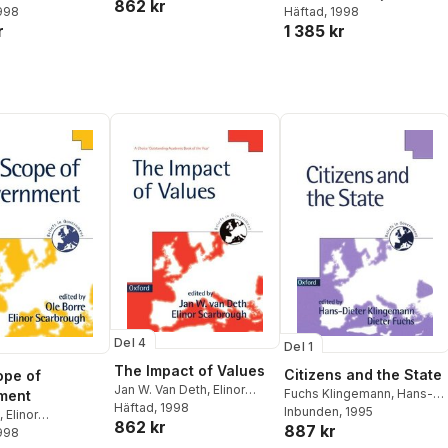
862 kr
gh
1998
Richard Sinnott
Häftad
, 1998
r
1 385 kr
Del 4
Del 1
The Impact of Values
Citizens and the State
ope of
Jan W. Van Deth
,
Elinor
Fuchs Klingemann
,
Hans-
ment
Scarbrough
Häftad
, 1998
Dieter Klingemann
Inbunden
, 1995
,
Dieter
,
Elinor
862 kr
887 kr
Fuchs
gh
1998