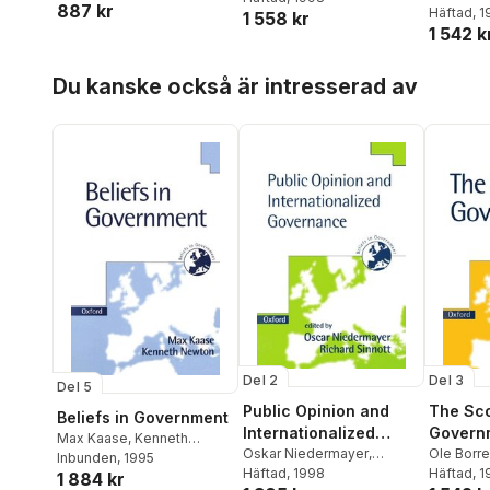
887 kr
Fuchs
Scarbrou
Häftad
, 
1 558 kr
1 542 k
Hoppa över listan
Du kanske också är intresserad av
Del 2
Del 3
Del 5
Public Opinion and
The Sc
Beliefs in Government
Internationalized
Govern
Max Kaase
,
Kenneth
Governance
Oskar Niedermayer
,
Ole Borre
Newton
Inbunden
,
Max Kaase
, 1995
,
Richard Sinnott
Häftad
, 1998
Scarbrou
Häftad
, 
1 884 kr
Kenneth Newton