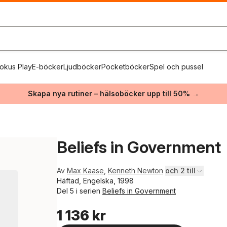
okus Play
E-böcker
Ljudböcker
Pocketböcker
Spel och pussel
Skapa nya rutiner – hälsoböcker upp till 50% →
Beliefs in Government
Av
Max Kaase
,
Kenneth Newton
och 2 till
Häftad, Engelska, 1998
Del 5 i serien
Beliefs in Government
1 136 kr