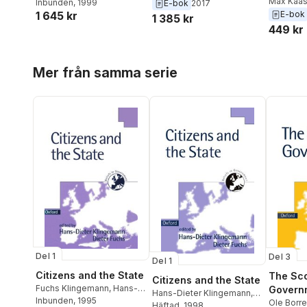
Max Kaa
Inbunden
, 1999
E-bok
2017
Survey Research
1 645 kr
E-bok
1 385 kr
449 kr
Hoppa över listan
Mer från samma serie
Del 1
Del 3
Del 1
Citizens and the State
The Sc
Citizens and the State
Fuchs Klingemann
,
Hans-
Govern
Hans-Dieter Klingemann
,
Dieter Klingemann
Inbunden
, 1995
,
Dieter
Ole Borre
Dieter Fuchs
Häftad
, 1998