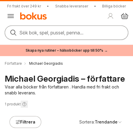
Fri frakt över 249 kr
•
Snabba leveranser
•
Billiga böcker
Sök bok, spel, pussel, penna...
Skapa nya rutiner – hälsoböcker upp till 50% →
Författare
Michael Georgiadis
Michael Georgiadis – författare
Visar alla böcker från författaren . Handla med fri frakt och
snabb leverans.
1
produkt
Filtrera
Sortera:
Trendande