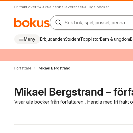
Fri frakt över 249 kr
•
Snabba leveranser
•
Billiga böcker
Sök bok, spel, pussel, penna...
Meny
Erbjudanden
Student
Topplistor
Barn & ungdom
B
Författare
Mikael Bergstrand
Mikael Bergstrand – förf
Visar alla böcker från författaren . Handla med fri frakt
Hoppa över filtreringsmeny