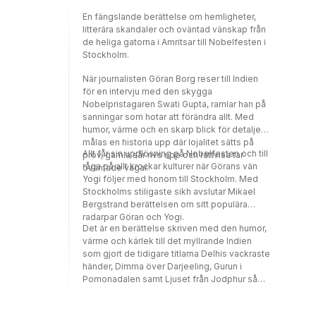
En fängslande berättelse om hemligheter,
litterära skandaler och oväntad vänskap från
de heliga gatorna i Amritsar till Nobelfesten i
Stockholm.
När journalisten Göran Borg reser till Indien
för en intervju med den skygga
Nobelpristagaren Swati Gupta, ramlar han på
sanningar som hotar att förändra allt. Med
humor, värme och en skarp blick för detaljer
målas en historia upp där lojalitet sätts på
Allt får sin upplösning på Nobelfesten och till
prov, gamla sår rivs upp och rättvisa tar
råga på allt krockar kulturer när Görans vän
oväntade vägar.
Yogi följer med honom till Stockholm. Med
Stockholms stiligaste sikh avslutar Mikael
Bergstrand berättelsen om sitt populära
radarpar Göran och Yogi.
Det är en berättelse skriven med den humor,
värme och kärlek till det myllrande Indien
som gjort de tidigare titlarna Delhis vackraste
händer, Dimma över Darjeeling, Gurun i
Pomonadalen samt Ljuset från Jodphur så
älskade.