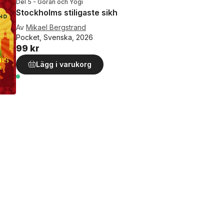
Del 5 - Göran och Yogi
Stockholms stiligaste sikh
Av
Mikael Bergstrand
Pocket, Svenska, 2026
99 kr
Lägg i varukorg