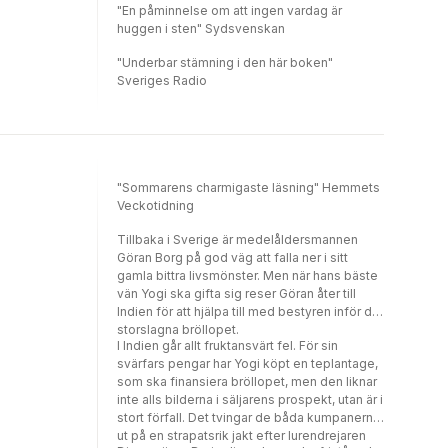
"En påminnelse om att ingen vardag är
huggen i sten" Sydsvenskan
"Underbar stämning i den här boken"
Sveriges Radio
"Sommarens charmigaste läsning" Hemmets
Veckotidning
Tillbaka i Sverige är medelåldersmannen
Göran Borg på god väg att falla ner i sitt
gamla bittra livsmönster. Men när hans bäste
vän Yogi ska gifta sig reser Göran åter till
Indien för att hjälpa till med bestyren inför det
storslagna bröllopet.
I Indien går allt fruktansvärt fel. För sin
svärfars pengar har Yogi köpt en teplantage,
som ska finansiera bröllopet, men den liknar
inte alls bilderna i säljarens prospekt, utan är i
stort förfall. Det tvingar de båda kumpanerna
ut på en strapatsrik jakt efter lurendrejaren