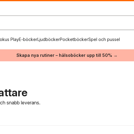
okus Play
E-böcker
Ljudböcker
Pocketböcker
Spel och pussel
Skapa nya rutiner – hälsoböcker upp till 50% →
attare
 och snabb leverans.