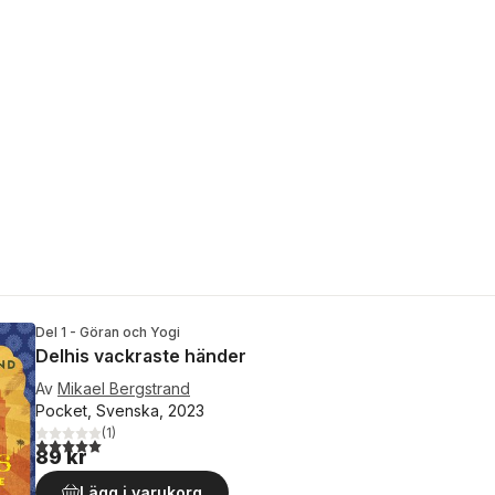
Del 1 - Göran och Yogi
Delhis vackraste händer
Av
Mikael Bergstrand
Pocket, Svenska, 2023
(
1
)
5,0
utav 5 stjärnor. Totalt antal röster:
89 kr
Lägg i varukorg