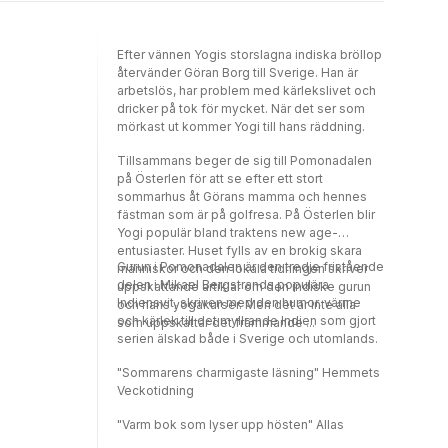
Efter vännen Yogis storslagna indiska bröllop
återvänder Göran Borg till Sverige. Han är
arbetslös, har problem med kärlekslivet och
dricker på tok för mycket. När det ser som
mörkast ut kommer Yogi till hans räddning.
Tillsammans beger de sig till Pomonadalen
på Österlen för att se efter ett stort
sommarhus åt Görans mamma och hennes
fästman som är på golfresa. På Österlen blir
Yogi populär bland traktens new age-
entusiaster. Huset fylls av en brokig skara
Gurun i Pomonadalen är den tredje fristående
människor och den lokala tidningen skriver
delen i Mikael Bergstrands populära
uppskattande artiklar om den indiske gurun
Indiensvit, skriven med den humor, värme
och hans yogakurser. Men det är inte alla
och kärlek till det myllrande Indien som gjort
som uppskattar det främmande ...
serien älskad både i Sverige och utomlands.
"Sommarens charmigaste läsning" Hemmets
Veckotidning
"Varm bok som lyser upp hösten" Allas