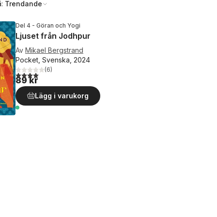
å:
Trendande
Del 4 - Göran och Yogi
Ljuset från Jodhpur
Av
Mikael Bergstrand
Pocket, Svenska, 2024
(
6
)
4,0
utav 5 stjärnor. Totalt antal röster:
89 kr
Lägg i varukorg