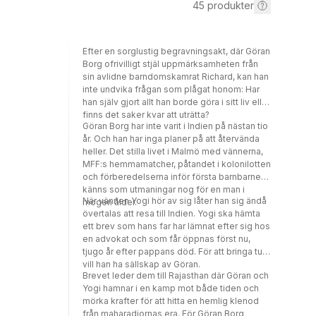
45
produkter
Efter en sorglustig begravningsakt, där Göran
Borg ofrivilligt stjäl uppmärksamheten från
sin avlidne barndomskamrat Richard, kan han
inte undvika frågan som plågat honom: Har
han själv gjort allt han borde göra i sitt liv eller
finns det saker kvar att uträtta?
Göran Borg har inte varit i Indien på nästan tio
år. Och han har inga planer på att återvända
heller. Det stilla livet i Malmö med vännerna,
MFF:s hemmamatcher, påtandet i kolonilotten
och förberedelserna inför första barnbarnet
känns som utmaningar nog för en man i
När vännen Yogi hör av sig låter han sig ändå
mogen ålder.
övertalas att resa till Indien. Yogi ska hämta
ett brev som hans far har lämnat efter sig hos
en advokat och som får öppnas först nu,
tjugo år efter pappans död. För att bringa tur
vill han ha sällskap av Göran.
Brevet leder dem till Rajasthan där Göran och
Yogi hamnar i en kamp mot både tiden och
mörka krafter för att hitta en hemlig klenod
från maharadjornas era. För Göran Borg