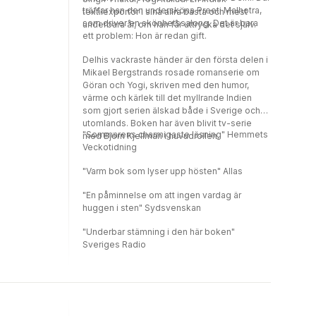
träffar han den undersköna Preeti Malhotra,
textilexportör i sina allra bästa och mest
som driver en skönhetssalong. Det är bara
underbara år, om han får uttrycka det själv.
ett problem: Hon är redan gift.
Delhis vackraste händer är den första delen i
Mikael Bergstrands rosade romanserie om
Göran och Yogi, skriven med den humor,
värme och kärlek till det myllrande Indien
som gjort serien älskad både i Sverige och
utomlands. Boken har även blivit tv-serie
"Sommarens charmigaste läsning" Hemmets
med Björn Kjellman i huvudrollen.
Veckotidning
"Varm bok som lyser upp hösten" Allas
"En påminnelse om att ingen vardag är
huggen i sten" Sydsvenskan
"Underbar stämning i den här boken"
Sveriges Radio