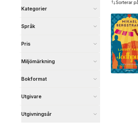
Sorterar p
Kategorier
Böcker
Språk
Skönlitteratur
23
Deckare
3
Pris
Visa fler
Visa fler
Miljömärkning
Bokformat
Utgivare
Utgivningsår