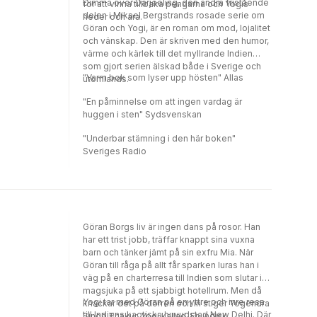
Dimma över Darjeeling, den andra fristående
för att vinna tillbaka pengarna och Yogis
delen i Mikael Bergstrands rosade serie om
heder och ära.
Göran och Yogi, är en roman om mod, lojalitet
och vänskap. Den är skriven med den humor,
värme och kärlek till det myllrande Indien
som gjort serien älskad både i Sverige och
"Varm bok som lyser upp hösten" Allas
utomlands.
"En påminnelse om att ingen vardag är
huggen i sten" Sydsvenskan
"Underbar stämning i den här boken"
Sveriges Radio
Göran Borgs liv är ingen dans på rosor. Han
har ett trist jobb, träffar knappt sina vuxna
barn och tänker jämt på sin exfru Mia. När
Göran till råga på allt får sparken luras han i
väg på en charterresa till Indien som slutar i
magsjuka på ett sjabbigt hotellrum. Men då
Yogi tar med Göran på en yttre och inre resa
knackar det på dörren och in stiger Yogendra
till Indiens kaotiska huvudstad New Delhi. Där
Singh Thakur, Yogi kallad. En indisk