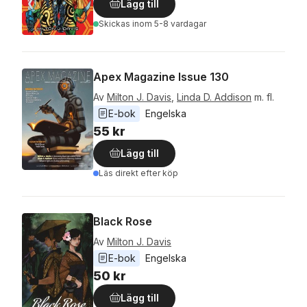
Lägg till
Skickas
inom 5-8 vardagar
Apex Magazine Issue 130
Av
Milton J. Davis
,
Linda D. Addison
m. fl.
E-bok
Engelska
55 kr
Lägg till
Läs direkt efter köp
Black Rose
Av
Milton J. Davis
E-bok
Engelska
50 kr
Lägg till