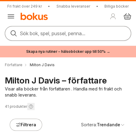
Fri frakt över 249 kr
•
Snabba leveranser
•
Billiga böcker
Sök bok, spel, pussel, penna...
Skapa nya rutiner – hälsoböcker upp till 50% →
Författare
Milton J Davis
Milton J Davis – författare
Visar alla böcker från författaren . Handla med fri frakt och
snabb leverans.
41
produkter
Filtrera
Sortera:
Trendande