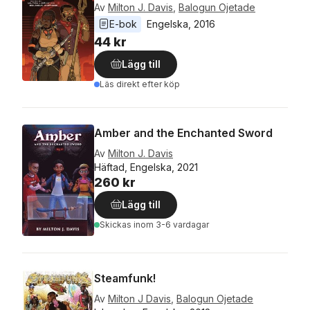
Av
Milton J. Davis
,
Balogun Ojetade
E-bok
Engelska
, 
2016
44 kr
Lägg till
Läs direkt efter köp
Amber and the Enchanted Sword
Av
Milton J. Davis
Häftad, Engelska, 2021
260 kr
Lägg till
Skickas
inom 3-6 vardagar
Steamfunk!
Av
Milton J Davis
,
Balogun Ojetade