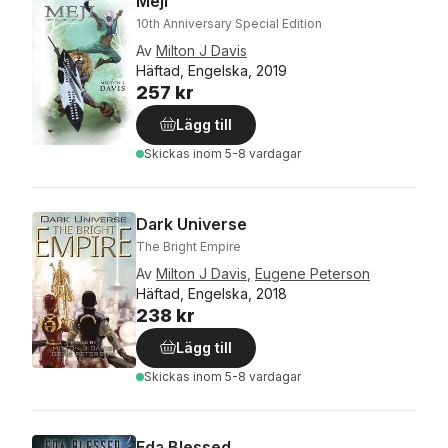
Meji
10th Anniversary Special Edition
Av
Milton J Davis
Häftad, Engelska, 2019
257 kr
Lägg till
Skickas
inom 5-8 vardagar
Dark Universe
The Bright Empire
Av
Milton J Davis
,
Eugene Peterson
Häftad, Engelska, 2018
238 kr
Lägg till
Skickas
inom 5-8 vardagar
Eda Blessed