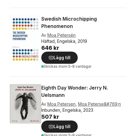
Swedish Microchipping
Phenomenon
Av
Moa Petersén
Häftad, Engelska, 2019
646 kr
Lägg till
Skickas
inom 5-8 vardagar
Eighth Day Wonder: Jerry N.
Uelsmann
Av
Moa Petersen
,
Moa Peterse&#769;n
Inbunden, Engelska, 2023
507 kr
Lägg till
Skickas
inom 5-8 vardagar