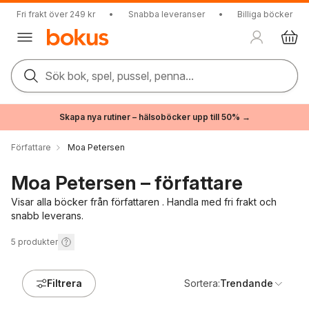
Fri frakt över 249 kr
•
Snabba leveranser
•
Billiga böcker
Sök bok, spel, pussel, penna...
Skapa nya rutiner – hälsoböcker upp till 50% →
Författare
Moa Petersen
Moa Petersen – författare
Visar alla böcker från författaren . Handla med fri frakt och
snabb leverans.
5
produkter
Filtrera
Sortera:
Trendande