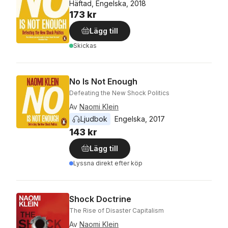
Häftad, Engelska, 2018
173 kr
Lägg till
Skickas
No Is Not Enough
Defeating the New Shock Politics
Av
Naomi Klein
Ljudbok
Engelska
, 
2017
143 kr
Lägg till
Lyssna direkt efter köp
Shock Doctrine
The Rise of Disaster Capitalism
Av
Naomi Klein