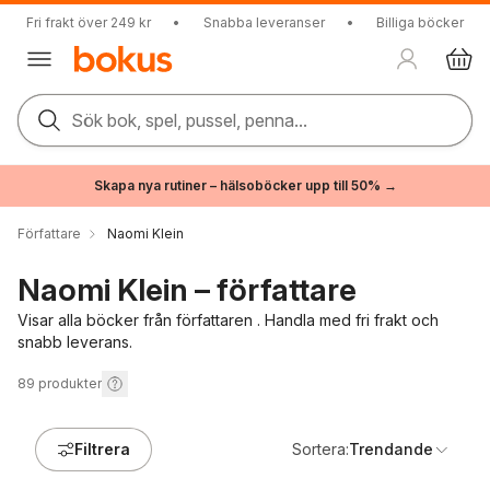
Fri frakt över 249 kr
•
Snabba leveranser
•
Billiga böcker
Sök bok, spel, pussel, penna...
Skapa nya rutiner – hälsoböcker upp till 50% →
Författare
Naomi Klein
Naomi Klein – författare
Visar alla böcker från författaren . Handla med fri frakt och
snabb leverans.
89
produkter
Filtrera
Sortera:
Trendande