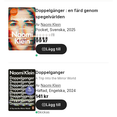
Doppelgänger : en färd genom
spegelvärlden
Av
Naomi Klein
Pocket, Svenska, 2025
(
1
)
4,0
utav 5 stjärnor. Totalt antal röster:
99 kr
Lägg till
Doppelganger
A Trip Into the Mirror World
Av
Naomi Klein
Häftad, Engelska, 2024
141 kr
Lägg till
Skickas