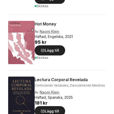
Skickas
Hot Money
Av
Naomi Klein
Häftad, Engelska, 2021
95 kr
Lägg till
Skickas
Lectura Corporal Revelada
Controlando Verdades, Descubriendo Mentiras
Av
Naomi Klein
Häftad, Spanska, 2025
181 kr
Lägg till