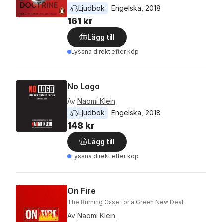
Ljudbok
Engelska
, 
2018
161 kr
Lägg till
Lyssna direkt efter köp
No Logo
Av
Naomi Klein
Ljudbok
Engelska
, 
2018
148 kr
Lägg till
Lyssna direkt efter köp
On Fire
The Burning Case for a Green New Deal
Av
Naomi Klein