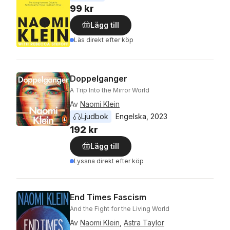
99 kr
Lägg till
Läs direkt efter köp
Doppelganger
A Trip Into the Mirror World
Av
Naomi Klein
Ljudbok
Engelska
, 
2023
192 kr
Lägg till
Lyssna direkt efter köp
End Times Fascism
And the Fight for the Living World
Av
Naomi Klein
,
Astra Taylor