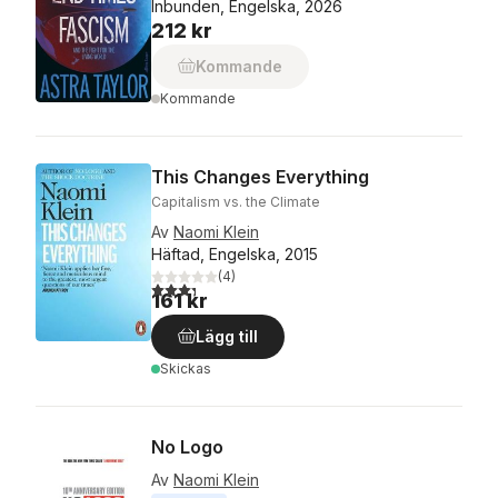
Inbunden, Engelska, 2026
212 kr
Kommande
Kommande
This Changes Everything
Capitalism vs. the Climate
Av
Naomi Klein
Häftad, Engelska, 2015
(
4
)
3,3
utav 5 stjärnor. Totalt antal röster:
161 kr
Lägg till
Skickas
No Logo
Av
Naomi Klein