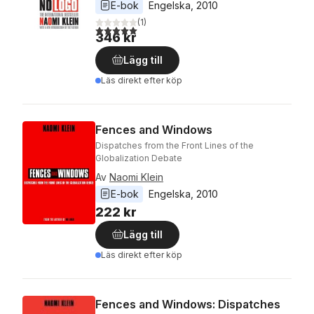
E-bok
Engelska
, 
2010
(
1
)
5,0
utav 5 stjärnor. Totalt antal röster:
346 kr
Lägg till
Läs direkt efter köp
Fences and Windows
Dispatches from the Front Lines of the
Globalization Debate
Av
Naomi Klein
E-bok
Engelska
, 
2010
222 kr
Lägg till
Läs direkt efter köp
Fences and Windows: Dispatches