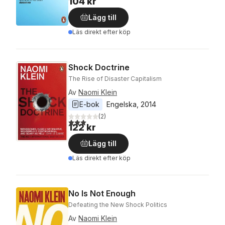
104 kr
Lägg till
Läs direkt efter köp
Shock Doctrine
The Rise of Disaster Capitalism
Av
Naomi Klein
E-bok
Engelska
, 
2014
(
2
)
3,0
utav 5 stjärnor. Totalt antal röster:
122 kr
Lägg till
Läs direkt efter köp
No Is Not Enough
Defeating the New Shock Politics
Av
Naomi Klein