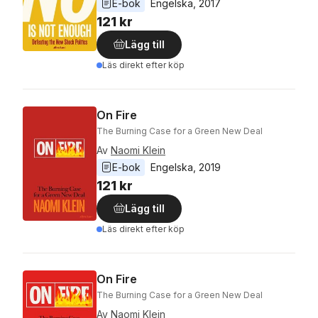
E-bok
Engelska
, 
2017
121 kr
Lägg till
Läs direkt efter köp
On Fire
The Burning Case for a Green New Deal
Av
Naomi Klein
E-bok
Engelska
, 
2019
121 kr
Lägg till
Läs direkt efter köp
On Fire
The Burning Case for a Green New Deal
Av
Naomi Klein