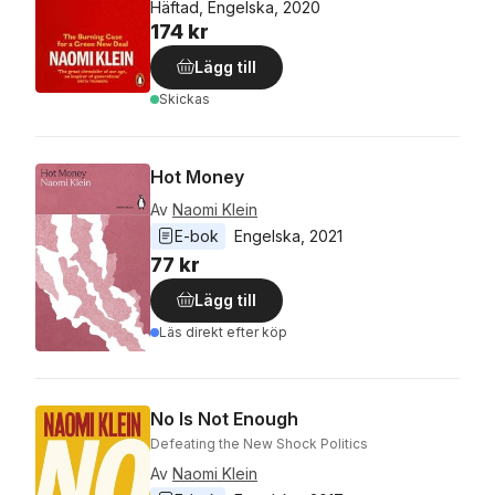
Häftad, Engelska, 2020
174 kr
Lägg till
Skickas
Hot Money
Av
Naomi Klein
E-bok
Engelska
, 
2021
77 kr
Lägg till
Läs direkt efter köp
No Is Not Enough
Defeating the New Shock Politics
Av
Naomi Klein