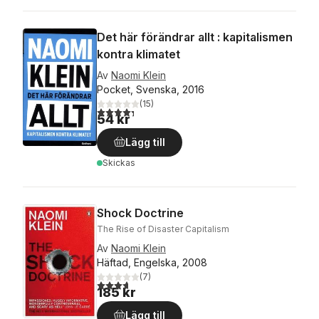
Det här förändrar allt : kapitalismen
kontra klimatet
Av
Naomi Klein
Pocket, Svenska, 2016
(
15
)
4,3
utav 5 stjärnor. Totalt antal röster:
54 kr
Lägg till
Skickas
Shock Doctrine
The Rise of Disaster Capitalism
Av
Naomi Klein
Häftad, Engelska, 2008
(
7
)
3,7
utav 5 stjärnor. Totalt antal röster:
185 kr
Lägg till