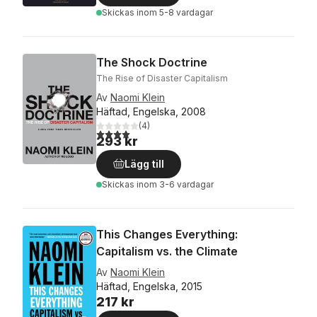
Skickas
inom 5-8 vardagar
The Shock Doctrine
The Rise of Disaster Capitalism
Av
Naomi Klein
Häftad, Engelska, 2008
(
4
)
4,0
utav 5 stjärnor. Totalt antal röster:
293 kr
Lägg till
Skickas
inom 3-6 vardagar
This Changes Everything:
Capitalism vs. the Climate
Av
Naomi Klein
Häftad, Engelska, 2015
217 kr