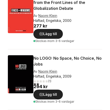
from the Front Lines of the
Globalization Debate
Av
Naomi Klein
Häftad, Engelska, 2000
277 kr
Lägg till
Skickas
inom 3-6 vardagar
No LOGO: No Space, No Choice, No
Jobs
Av
Naomi Klein
Häftad, Engelska, 2009
(
1
)
2,0
utav 5 stjärnor. Totalt antal röster:
294 kr
Lägg till
Skickas
inom 3-6 vardagar