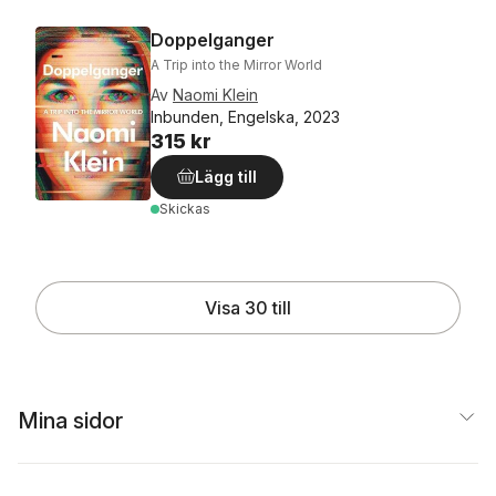
Doppelganger
A Trip into the Mirror World
Av
Naomi Klein
Inbunden, Engelska, 2023
315 kr
Lägg till
Skickas
Visa 30 till
Mina sidor