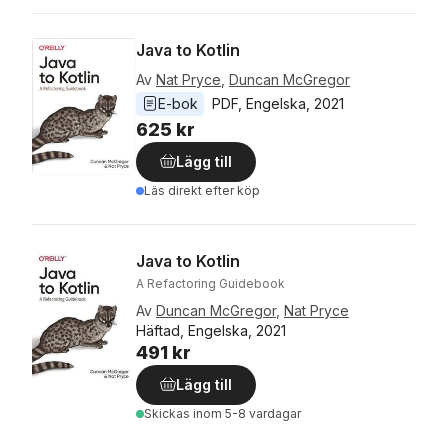
Java to Kotlin
Av
Nat Pryce
,
Duncan McGregor
E-bok
PDF
, 
Engelska
, 
2021
625 kr
Lägg till
Läs direkt efter köp
Java to Kotlin
A Refactoring Guidebook
Av
Duncan McGregor
,
Nat Pryce
Häftad, Engelska, 2021
491 kr
Lägg till
Skickas
inom 5-8 vardagar