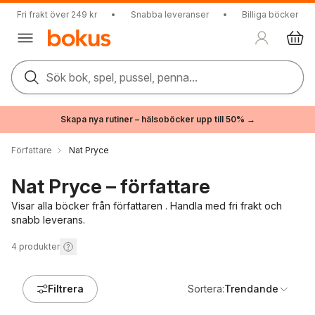
Fri frakt över 249 kr
•
Snabba leveranser
•
Billiga böcker
Sök bok, spel, pussel, penna...
Skapa nya rutiner – hälsoböcker upp till 50% →
Författare
Nat Pryce
Nat Pryce – författare
Visar alla böcker från författaren . Handla med fri frakt och
snabb leverans.
4
produkter
Filtrera
Sortera:
Trendande