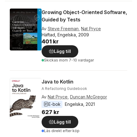
Growing Object-Oriented Software,
Guided by Tests
Av
Steve Freeman
,
Nat Pryce
Häftad, Engelska, 2009
401 kr
Lägg till
Skickas
inom 7-10 vardagar
Java to Kotlin
A Refactoring Guidebook
Av
Nat Pryce
,
Duncan McGregor
E-bok
Engelska
, 
2021
627 kr
Lägg till
Läs direkt efter köp