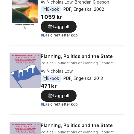
Av
Nicholas Low
,
Brendan Gleeson
E-bok
PDF
, 
Engelska
, 
2002
1 059 kr
Lägg till
Läs direkt efter köp
Planning, Politics and the State
Political Foundations of Planning Thought
Av
Nicholas Low
E-bok
PDF
, 
Engelska
, 
2013
471 kr
Lägg till
Läs direkt efter köp
Planning, Politics and the State
Political Foundations of Planning Thought