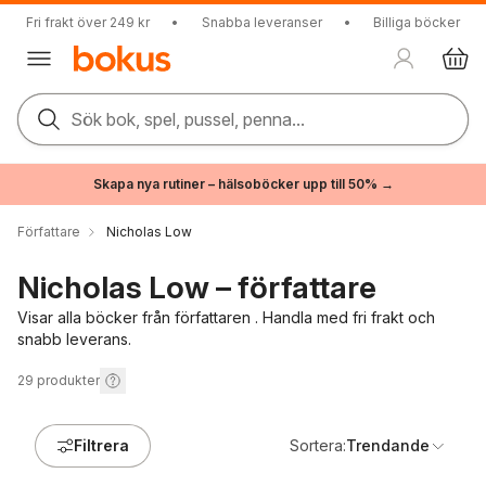
Fri frakt över 249 kr
•
Snabba leveranser
•
Billiga böcker
Sök bok, spel, pussel, penna...
Skapa nya rutiner – hälsoböcker upp till 50% →
Författare
Nicholas Low
Nicholas Low – författare
Visar alla böcker från författaren . Handla med fri frakt och
snabb leverans.
29
produkter
Filtrera
Sortera:
Trendande