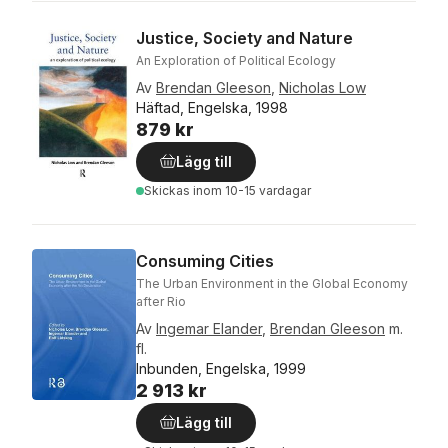
Justice, Society and Nature
An Exploration of Political Ecology
Av
Brendan Gleeson
,
Nicholas Low
Häftad, Engelska, 1998
879 kr
Lägg till
Skickas
inom 10-15 vardagar
Consuming Cities
The Urban Environment in the Global Economy
after Rio
Av
Ingemar Elander
,
Brendan Gleeson
m.
fl.
Inbunden, Engelska, 1999
2 913 kr
Lägg till