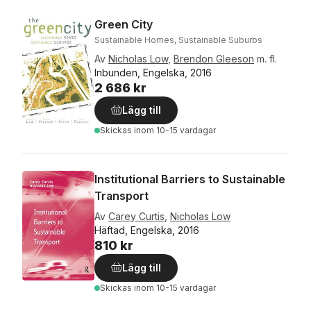
Green City
Sustainable Homes, Sustainable Suburbs
Av
Nicholas Low
,
Brendon Gleeson
m. fl.
Inbunden, Engelska, 2016
2 686 kr
Lägg till
Skickas
inom 10-15 vardagar
Institutional Barriers to Sustainable
Transport
Av
Carey Curtis
,
Nicholas Low
Häftad, Engelska, 2016
810 kr
Lägg till
Skickas
inom 10-15 vardagar