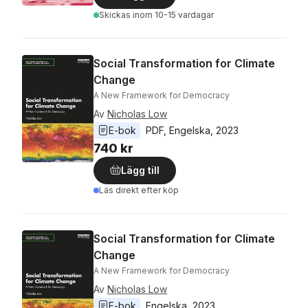
Skickas
inom 10-15 vardagar
Social Transformation for Climate
Change
A New Framework for Democracy
Av
Nicholas Low
E-bok
PDF
, 
Engelska
, 
2023
740 kr
Lägg till
Läs direkt efter köp
Social Transformation for Climate
Change
A New Framework for Democracy
Av
Nicholas Low
E-bok
Engelska
, 
2023