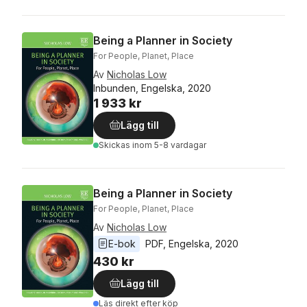
Being a Planner in Society
For People, Planet, Place
Av
Nicholas Low
Inbunden, Engelska, 2020
1 933 kr
Lägg till
Skickas
inom 5-8 vardagar
Being a Planner in Society
For People, Planet, Place
Av
Nicholas Low
E-bok
PDF
, 
Engelska
, 
2020
430 kr
Lägg till
Läs direkt efter köp