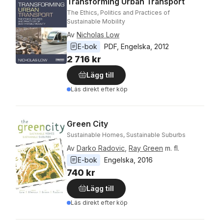
Transforming Urban Transport
The Ethics, Politics and Practices of
Sustainable Mobility
Av
Nicholas Low
E-bok
PDF
, 
Engelska
, 
2012
2 716 kr
Lägg till
Läs direkt efter köp
Green City
Sustainable Homes, Sustainable Suburbs
Av
Darko Radovic
,
Ray Green
m. fl.
E-bok
Engelska
, 
2016
740 kr
Lägg till
Läs direkt efter köp