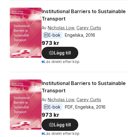
Institutional Barriers to Sustainable
Transport
Av
Nicholas Low
,
Carey Curtis
E-bok
Engelska
, 
2016
973 kr
Lägg till
Läs direkt efter köp
Institutional Barriers to Sustainable
Transport
Av
Nicholas Low
,
Carey Curtis
E-bok
PDF
, 
Engelska
, 
2016
973 kr
Lägg till
Läs direkt efter köp