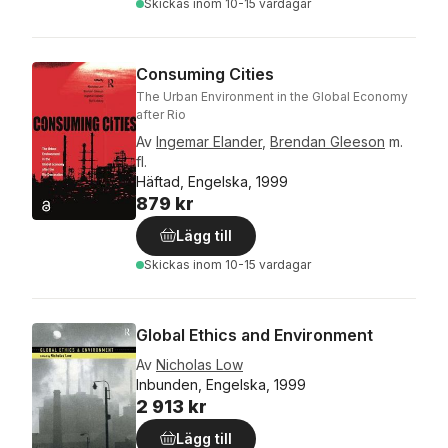
Skickas
inom 10-15 vardagar
Consuming Cities
The Urban Environment in the Global Economy
after Rio
Av
Ingemar Elander
,
Brendan Gleeson
m.
fl.
Häftad, Engelska, 1999
879 kr
Lägg till
Skickas
inom 10-15 vardagar
Global Ethics and Environment
Av
Nicholas Low
Inbunden, Engelska, 1999
2 913 kr
Lägg till