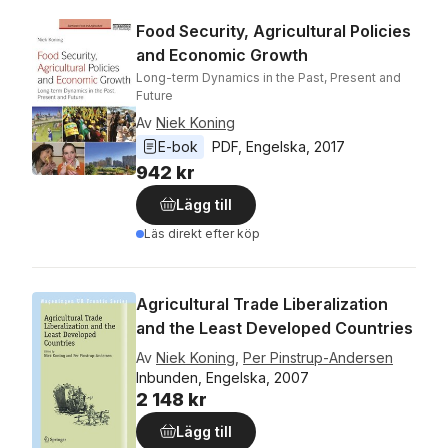
Food Security, Agricultural Policies
and Economic Growth
Long-term Dynamics in the Past, Present and
Future
Av
Niek Koning
E-bok
PDF
, 
Engelska
, 
2017
942 kr
Lägg till
Läs direkt efter köp
Agricultural Trade Liberalization
and the Least Developed Countries
Av
Niek Koning
,
Per Pinstrup-Andersen
Inbunden, Engelska, 2007
2 148 kr
Lägg till