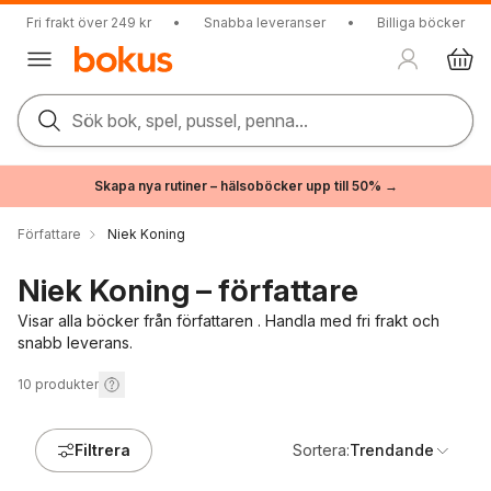
Fri frakt över 249 kr
•
Snabba leveranser
•
Billiga böcker
Sök bok, spel, pussel, penna...
Skapa nya rutiner – hälsoböcker upp till 50% →
Författare
Niek Koning
Niek Koning – författare
Visar alla böcker från författaren . Handla med fri frakt och
snabb leverans.
10
produkter
Filtrera
Sortera:
Trendande