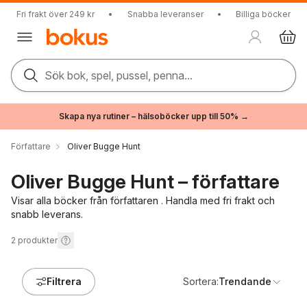
Fri frakt över 249 kr
•
Snabba leveranser
•
Billiga böcker
Sök bok, spel, pussel, penna...
Skapa nya rutiner – hälsoböcker upp till 50% →
Författare
Oliver Bugge Hunt
Oliver Bugge Hunt – författare
Visar alla böcker från författaren . Handla med fri frakt och
snabb leverans.
2
produkter
Filtrera
Sortera:
Trendande