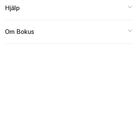
Hjälp
Om Bokus
Populärt
Inspiration
Bokus
@
Cookies
Anpassa cookies
Integritetspolicy
Köpvillkor