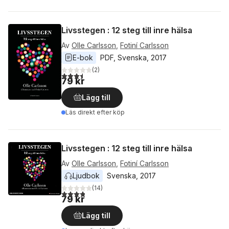
Livsstegen : 12 steg till inre hälsa
Av
Olle Carlsson
,
Fotiní Carlsson
E-bok
PDF
, 
Svenska
, 
2017
(
2
)
3,5
utav 5 stjärnor. Totalt antal röster:
79 kr
Lägg till
Läs direkt efter köp
Livsstegen : 12 steg till inre hälsa
Av
Olle Carlsson
,
Fotiní Carlsson
Ljudbok
Svenska
, 
2017
(
14
)
3,8
utav 5 stjärnor. Totalt antal röster:
79 kr
Lägg till