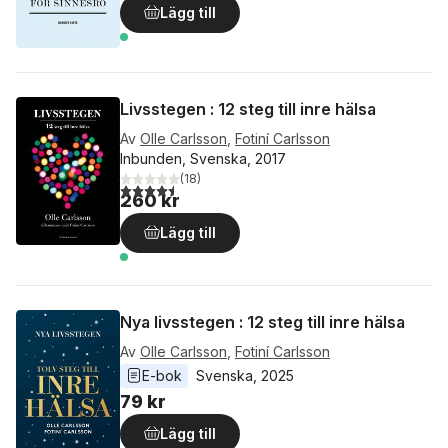
Lägg till
Livsstegen : 12 steg till inre hälsa
Av
Olle Carlsson
,
Fotiní Carlsson
Inbunden, Svenska, 2017
(
18
)
4,5
utav 5 stjärnor. Totalt antal röster:
260 kr
Lägg till
Nya livsstegen : 12 steg till inre hälsa
Av
Olle Carlsson
,
Fotiní Carlsson
E-bok
Svenska
, 
2025
79 kr
Lägg till