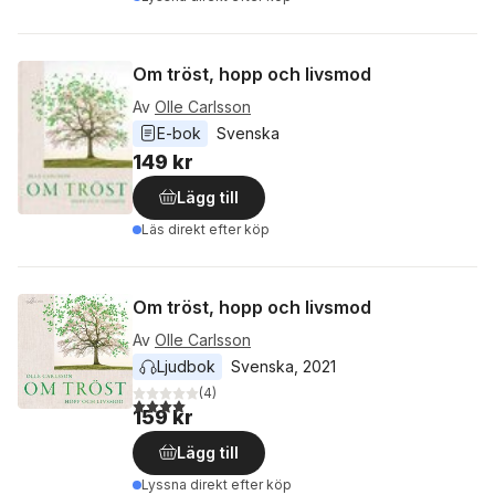
Om tröst, hopp och livsmod
Av
Olle Carlsson
E-bok
Svenska
149 kr
Lägg till
Läs direkt efter köp
Om tröst, hopp och livsmod
Av
Olle Carlsson
Ljudbok
Svenska
, 
2021
(
4
)
4,0
utav 5 stjärnor. Totalt antal röster:
159 kr
Lägg till
Lyssna direkt efter köp