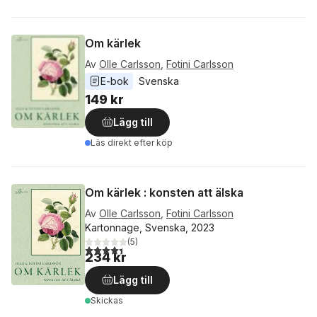
Om kärlek
Av
Olle Carlsson
,
Fotini Carlsson
E-bok
Svenska
149 kr
Lägg till
Läs direkt efter köp
Om kärlek : konsten att älska
Av
Olle Carlsson
,
Fotini Carlsson
Kartonnage, Svenska, 2023
(
5
)
4,4
utav 5 stjärnor. Totalt antal röster:
234 kr
Lägg till
Skickas