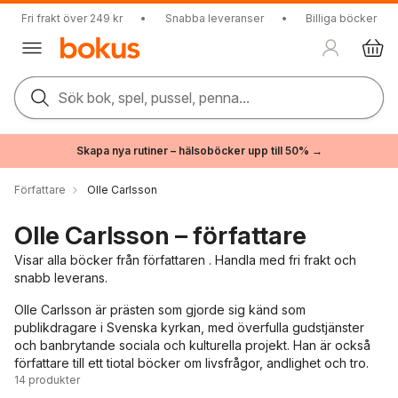
Fri frakt över 249 kr
•
Snabba leveranser
•
Billiga böcker
Sök bok, spel, pussel, penna...
Skapa nya rutiner – hälsoböcker upp till 50% →
Författare
Olle Carlsson
Olle Carlsson – författare
Visar alla böcker från författaren . Handla med fri frakt och
snabb leverans.
Olle Carlsson är prästen som gjorde sig känd som
publikdragare i Svenska kyrkan, med överfulla gudstjänster
och banbrytande sociala och kulturella projekt. Han är också
författare till ett tiotal böcker om livsfrågor, andlighet och tro.
14
produkter