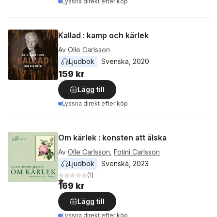
Lyssna direkt efter köp
Kallad : kamp och kärlek
Av
Olle Carlsson
Ljudbok
Svenska
, 
2020
159 kr
Lägg till
Lyssna direkt efter köp
Om kärlek : konsten att älska
Av
Olle Carlsson
,
Fotini Carlsson
Ljudbok
Svenska
, 
2023
(
1
)
1,0
utav 5 stjärnor. Totalt antal röster:
169 kr
Lägg till
Lyssna direkt efter köp