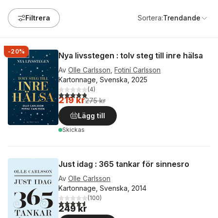
Filtrera
Sortera:
Trendande
-20%
Nya livsstegen : tolv steg till inre hälsa
Av
Olle Carlsson
,
Fotiní Carlsson
Kartonnage, Svenska, 2025
(
4
)
4,8
utav 5 stjärnor. Totalt antal röster:
219 kr
275 kr
Lägg till
Skickas
Just idag : 365 tankar för sinnesro
Av
Olle Carlsson
Kartonnage, Svenska, 2014
(
100
)
4,6
utav 5 stjärnor. Totalt antal röster:
249 kr