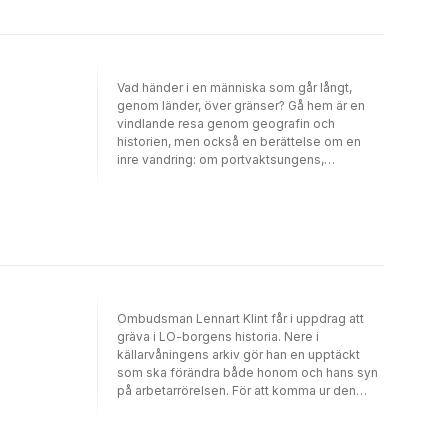
Etniska ungdomar och den sociala krisen -
Den här boken ställer frågor om vad mod och
Om utbildning, arbete och identitet Alice
motstånd innebär i vår tid. Hur har Sverige
Kessler-Harris: Genusidentitet: Rätten till
förändrats under de hundra år som gått, och
arbete och idén om ett ekonomiskt
var lever fortfarande drömmen om en värld
medborgarskap
utan hierarkier? Olle Sahlström är författare
Vad händer i en människa som går långt,
och har skrivit en rad romaner och
genom länder, över gränser? Gå hem är en
reportageböcker.
vindlande resa genom geografin och
historien, men också en berättelse om en
inre vandring: om portvaktsungens,
slagskämpens, revolutionärens och den
frispråkige LO-ombudsmannens möte med
sin egen sårbarhet. Om ett sökande efter
svar. Författaren och långvandraren Olle
Sahlström går från Foix i Frankrike, över
Pyrenéerna till Barcelona. Sedan längs den
vindlande pilgrimsleden genom Frankrike till
Santiago de Compostela.
Ombudsman Lennart Klint får i uppdrag att
gräva i LO-borgens historia. Nere i
källarvåningens arkiv gör han en upptäckt
som ska förändra både honom och hans syn
på arbetarrörelsen. För att komma ur den
vilsenhet som är på väg att förgöra honom
bildar han en samtalsgrupp. Men är det i
samtalsgruppen det viktiga samtalet förs -