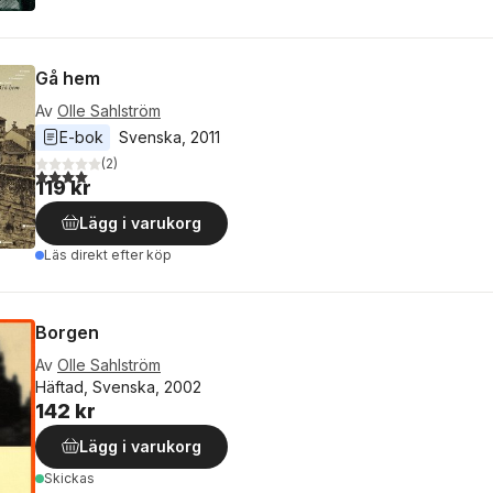
Gå hem
Av
Olle Sahlström
E-bok
Svenska
, 
2011
(
2
)
4,0
utav 5 stjärnor. Totalt antal röster:
119 kr
Lägg i varukorg
Läs direkt efter köp
Borgen
Av
Olle Sahlström
Häftad, Svenska, 2002
142 kr
Lägg i varukorg
Skickas