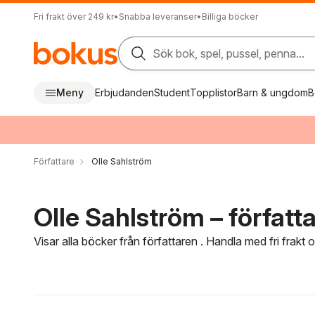
Fri frakt över 249 kr
•
Snabba leveranser
•
Billiga böcker
Sök bok, spel, pussel, penna...
Meny
Erbjudanden
Student
Topplistor
Barn & ungdom
B
Författare
Olle Sahlström
Olle Sahlström – författ
Visar alla böcker från författaren . Handla med fri frakt
Hoppa över filtreringsmeny