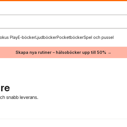
okus Play
E-böcker
Ljudböcker
Pocketböcker
Spel och pussel
Skapa nya rutiner – hälsoböcker upp till 50% →
are
 och snabb leverans.