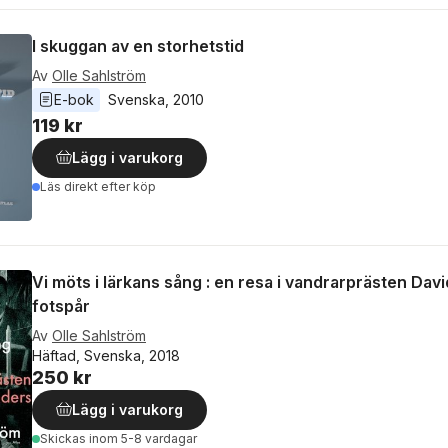
I skuggan av en storhetstid
Av
Olle Sahlström
E-bok
Svenska
, 
2010
119 kr
Lägg i varukorg
Läs direkt efter köp
Vi möts i lärkans sång : en resa i vandrarprästen Dav
fotspår
Av
Olle Sahlström
Häftad, Svenska, 2018
250 kr
Lägg i varukorg
Skickas
inom 5-8 vardagar