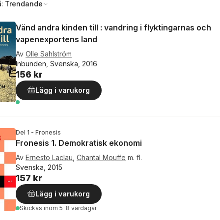
å:
Trendande
Vänd andra kinden till : vandring i flyktingarnas och
vapenexportens land
Av
Olle Sahlström
Inbunden, Svenska, 2016
156 kr
Lägg i varukorg
Del 1 - Fronesis
Fronesis 1. Demokratisk ekonomi
Av
Ernesto Laclau
,
Chantal Mouffe
m. fl.
Svenska, 2015
157 kr
Lägg i varukorg
Skickas
inom 5-8 vardagar