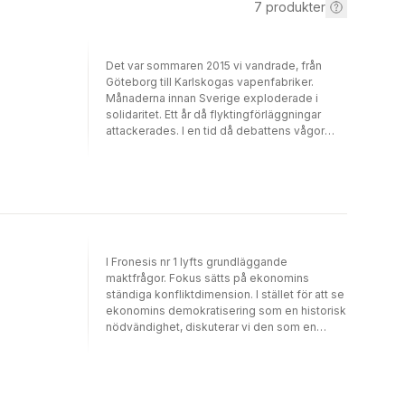
7
produkter
Det var sommaren 2015 vi vandrade, från
Göteborg till Karlskogas vapenfabriker.
Månaderna innan Sverige exploderade i
solidaritet. Ett år då flyktingförläggningar
attackerades. I en tid då debattens vågor
gick höga också om svensk vapenexport.
Vår väg kantades av möten med flyktingar,
soldater, freds­aktivister. Vi ville lyssna, inte
fastna i oförsonlighet, ställa frågor om krig,
flyktingskap och vapenexport. Hur ska vi
göra om vi inte vill vika oss för våld och
förtryck, men inte heller svara med samma
mynt, möta våld med våld, förtryck med
I Fronesis nr 1 lyfts grundläggande
förtryck? Finns en tredje väg?
maktfrågor. Fokus sätts på ekonomins
ständiga konfliktdimension. I stället för att se
ekonomins demokratisering som en historisk
nödvändighet, diskuterar vi den som en
möjlighet att utmana maktförhållanden som
alltför ofta tas för givna. Men det handlar inte
bara om maktförhållanden inom den
ekonomiska sfären, utan även om vad som