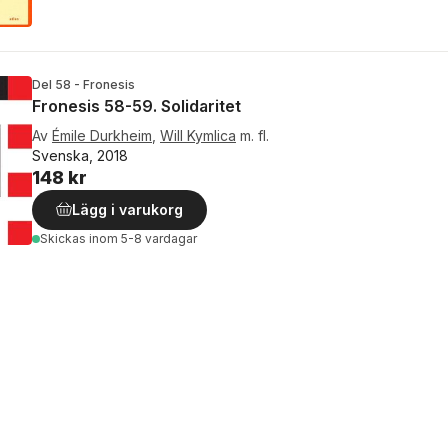
Del 58 - Fronesis
Fronesis 58-59. Solidaritet
Av
Émile Durkheim
,
Will Kymlica
m. fl.
Svenska, 2018
148 kr
Lägg i varukorg
Skickas
inom 5-8 vardagar