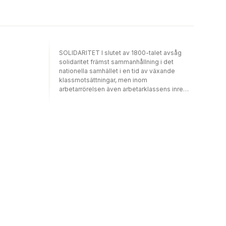
eller är det kring vaktmästeriets fikabord där
upproret och skrattet växer? Borgen är en
roman om makt, tankens frihet och historiens
närvaro.
SOLIDARITET I slutet av 1800-talet avsåg
solidaritet främst sammanhållning i det
nationella samhället i en tid av växande
klassmotsättningar, men inom
arbetarrörelsen även arbetarklassens inre
sammanhållning och lojalitet. Det är i dag inte
längre självklart att solidaritet enbart avser
sammanhållningen inom en nationalstat, en
klass eller någon annan avgränsad grupp. I
en värld där det ömsesidiga beroendet
mellan människor växer blir behovet av
sammanhållning tvärsöver nationsgränser
större. Samtidigt ser vi i dag hur
nynationalistiska strömningar idealiserar
föreställningar om den nationella
sammanhållningen i det förflutna. I Fronesis
nr 58–59 undersöker vi vad solidaritet
betyder i dag. I en rad nyskrivna och
översatta artiklar diskuteras solidaritetens
samtida former och förutsättningarna för en