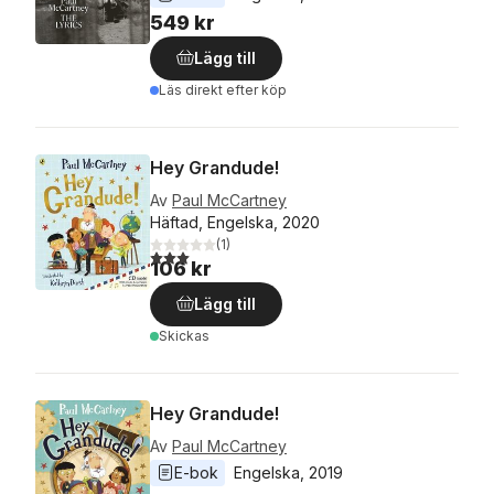
549 kr
Lägg till
Läs direkt efter köp
Hey Grandude!
Av
Paul McCartney
Häftad, Engelska, 2020
(
1
)
3,0
utav 5 stjärnor. Totalt antal röster:
106 kr
Lägg till
Skickas
Hey Grandude!
Av
Paul McCartney
E-bok
Engelska
, 
2019