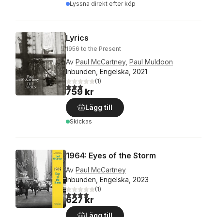
Lyssna direkt efter köp
Lyrics
1956 to the Present
Av
Paul McCartney
,
Paul Muldoon
Inbunden, Engelska, 2021
(
1
)
3,0
utav 5 stjärnor. Totalt antal röster:
759 kr
Lägg till
Skickas
1964: Eyes of the Storm
Av
Paul McCartney
Inbunden, Engelska, 2023
(
1
)
4,0
utav 5 stjärnor. Totalt antal röster:
627 kr
Lägg till