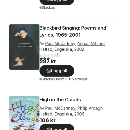
Skickas
Blackbird Singing: Poems and
Lyrics, 1965-2001
Av
Paul McCartney
,
Adrian Mitchell
Häftad, Engelska, 2002
(
1
)
3,0
utav 5 stjärnor. Totalt antal röster:
287 kr
Lägg till
Skickas
inom 5-8 vardagar
High in the Clouds
Av
Paul McCartney
,
Philip Ardagh
Häftad, Engelska, 2006
106 kr
Lägg till