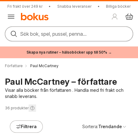
Fri frakt över 249 kr
•
Snabba leveranser
•
Billiga böcker
Sök bok, spel, pussel, penna...
Skapa nya rutiner – hälsoböcker upp till 50% →
Författare
Paul McCartney
Paul McCartney – författare
Visar alla böcker från författaren . Handla med fri frakt och
snabb leverans.
36
produkter
Filtrera
Sortera:
Trendande