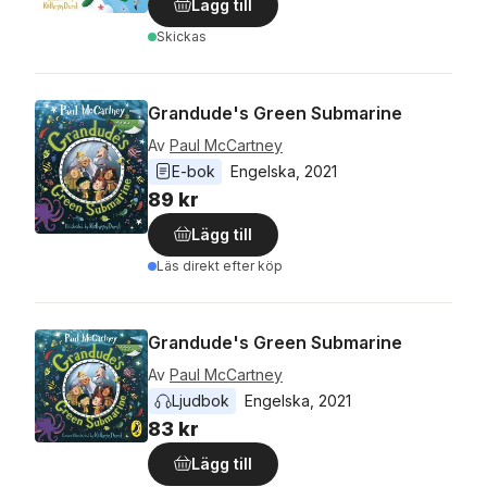
Lägg till
Skickas
Grandude's Green Submarine
Av
Paul McCartney
E-bok
Engelska
, 
2021
89 kr
Lägg till
Läs direkt efter köp
Grandude's Green Submarine
Av
Paul McCartney
Ljudbok
Engelska
, 
2021
83 kr
Lägg till