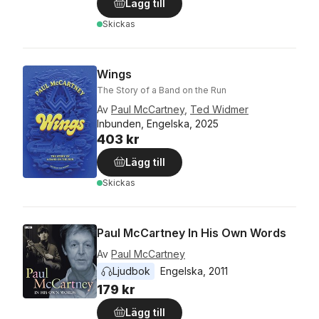
Lägg till
Skickas
Wings
The Story of a Band on the Run
Av
Paul McCartney
,
Ted Widmer
Inbunden, Engelska, 2025
403 kr
Lägg till
Skickas
Paul McCartney In His Own Words
Av
Paul McCartney
Ljudbok
Engelska
, 
2011
179 kr
Lägg till