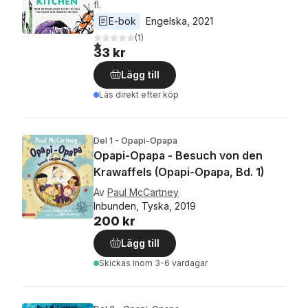
fl.
E-bok
Engelska
, 
2021
(
1
)
1,0
utav 5 stjärnor. Totalt antal röster:
33 kr
Lägg till
Läs direkt efter köp
Del 1 - Opapi-Opapa
Opapi-Opapa - Besuch von den
Krawaffels (Opapi-Opapa, Bd. 1)
Av
Paul McCartney
Inbunden, Tyska, 2019
200 kr
Lägg till
Skickas
inom 3-6 vardagar