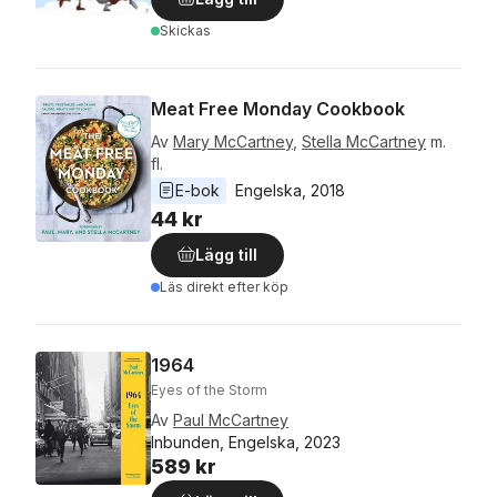
Skickas
Meat Free Monday Cookbook
Av
Mary McCartney
,
Stella McCartney
m.
fl.
E-bok
Engelska
, 
2018
44 kr
Lägg till
Läs direkt efter köp
1964
Eyes of the Storm
Av
Paul McCartney
Inbunden, Engelska, 2023
589 kr