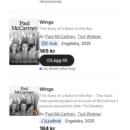
Kommande
Wings
The Story of a Band on the Run
Av
Paul McCartney
,
Ted Widmer
E-bok
Engelska
, 
2025
165 kr
Lägg till
Läs direkt efter köp
Wings
The Story of a Band on the Run - The must-
read autobiographical account of McCartney's
musical reinvention after The Beatles
Av
Paul McCartney
,
Ted Widmer
Ljudbok
Engelska
, 
2025
184 kr