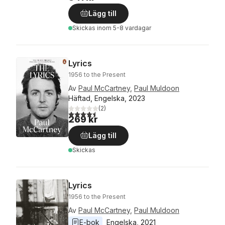
Lägg till
Skickas
inom 5-8 vardagar
Lyrics
1956 to the Present
Av
Paul McCartney
,
Paul Muldoon
Häftad, Engelska, 2023
(
2
)
4,5
utav 5 stjärnor. Totalt antal röster:
269 kr
Lägg till
Skickas
Lyrics
1956 to the Present
Av
Paul McCartney
,
Paul Muldoon
E-bok
Engelska
, 
2021