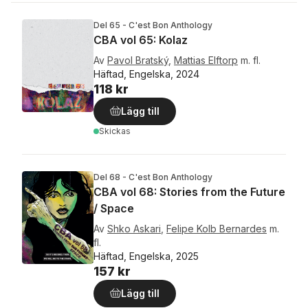
Del 65 - C'est Bon Anthology
CBA vol 65: Kolaz
Av
Pavol Bratský
,
Mattias Elftorp
m. fl.
Häftad, Engelska, 2024
118 kr
Lägg till
Skickas
Del 68 - C'est Bon Anthology
CBA vol 68: Stories from the Future
/ Space
Av
Shko Askari
,
Felipe Kolb Bernardes
m.
fl.
Häftad, Engelska, 2025
157 kr
Lägg till