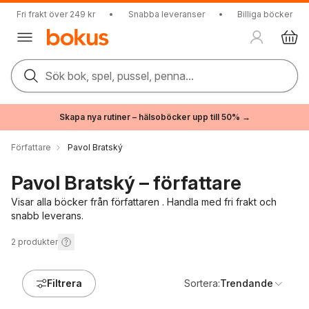
Fri frakt över 249 kr
•
Snabba leveranser
•
Billiga böcker
Sök bok, spel, pussel, penna...
Skapa nya rutiner – hälsoböcker upp till 50% →
Författare
Pavol Bratský
Pavol Bratský – författare
Visar alla böcker från författaren . Handla med fri frakt och
snabb leverans.
2
produkter
Filtrera
Sortera:
Trendande