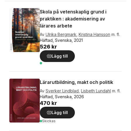
Skola på vetenskaplig grund i
praktiken : akademisering av
lärares arbete
Av
Ulrika Bergmark
,
Kristina Hansson
m. fl.
Häftad, Svenska, 2021
526 kr
Lägg till
Lärarutbildning, makt och politik
Av
Sverker Lindblad
,
Lisbeth Lundahl
m. fl.
Häftad, Svenska, 2026
470 kr
Lägg till
Skickas