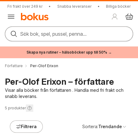
Fri frakt över 249 kr
•
Snabba leveranser
•
Billiga böcker
Sök bok, spel, pussel, penna...
Skapa nya rutiner – hälsoböcker upp till 50% →
Författare
Per-Olof Erixon
Per-Olof Erixon – författare
Visar alla böcker från författaren . Handla med fri frakt och
snabb leverans.
5
produkter
Filtrera
Sortera:
Trendande