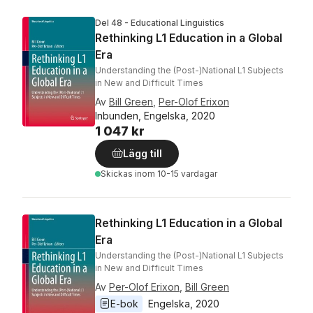
Del 48 - Educational Linguistics
Rethinking L1 Education in a Global
Era
Understanding the (Post-)National L1 Subjects
in New and Difficult Times
Av
Bill Green
,
Per-Olof Erixon
Inbunden, Engelska, 2020
1 047 kr
Lägg till
Skickas
inom 10-15 vardagar
Rethinking L1 Education in a Global
Era
Understanding the (Post-)National L1 Subjects
in New and Difficult Times
Av
Per-Olof Erixon
,
Bill Green
E-bok
Engelska
, 
2020