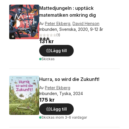
Mattedjungeln : upptäck
matematiken omkring dig
Av
Peter Ekberg
,
David Henson
Inbunden, Svenska, 2020, 9-12 år
(
1
)
3,0
utav 5 stjärnor. Totalt antal röster:
131 kr
Lägg till
Skickas
Hurra, so wird die Zukunft!
Av
Peter Ekberg
Inbunden, Tyska, 2024
175 kr
Lägg till
Skickas
inom 3-6 vardagar