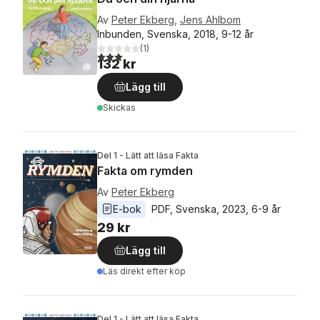
Av
Peter Ekberg
,
Jens Ahlbom
Inbunden, Svenska, 2018, 9-12 år
(
1
)
3,0
utav 5 stjärnor. Totalt antal röster:
132 kr
Lägg till
Skickas
Del 1 - Lätt att läsa Fakta
Fakta om rymden
Av
Peter Ekberg
E-bok
PDF
, 
Svenska
, 
2023
, 
6-9 år
29 kr
Lägg till
Läs direkt efter köp
Del 1 - Lätt att läsa Fakta