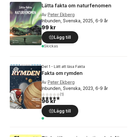
Lätta fakta om naturfenomen
Av
Peter Ekberg
Inbunden, Svenska, 2025, 6-9 år
99 kr
Lägg till
Skickas
Del 1 - Lätt att läsa Fakta
Fakta om rymden
Av
Peter Ekberg
Inbunden, Svenska, 2023, 6-9 år
(
1
)
5,0
utav 5 stjärnor. Totalt antal röster:
96 kr
Lägg till