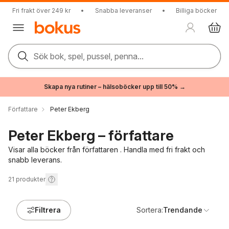
Fri frakt över 249 kr
•
Snabba leveranser
•
Billiga böcker
Sök bok, spel, pussel, penna...
Skapa nya rutiner – hälsoböcker upp till 50% →
Författare
Peter Ekberg
Peter Ekberg – författare
Visar alla böcker från författaren . Handla med fri frakt och
snabb leverans.
21
produkter
Filtrera
Sortera:
Trendande