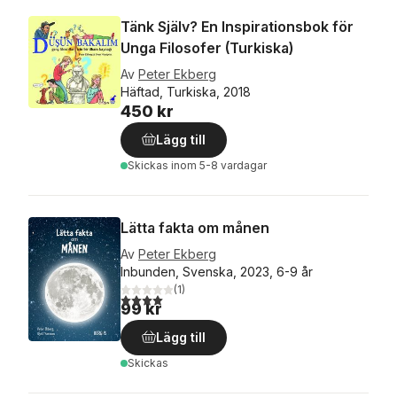
Tänk Själv? En Inspirationsbok för
Unga Filosofer (Turkiska)
Av
Peter Ekberg
Häftad, Turkiska, 2018
450 kr
Lägg till
Skickas
inom 5-8 vardagar
Lätta fakta om månen
Av
Peter Ekberg
Inbunden, Svenska, 2023, 6-9 år
(
1
)
4,0
utav 5 stjärnor. Totalt antal röster:
99 kr
Lägg till
Skickas