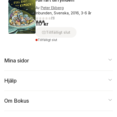
Full fart till rymden!
Av
Peter Ekberg
Inbunden, Svenska, 2016, 3-6 år
(
1
)
3,0
utav 5 stjärnor. Totalt antal röster:
117 kr
Tillfälligt slut
Tillfälligt slut
Mina sidor
Hjälp
Om Bokus