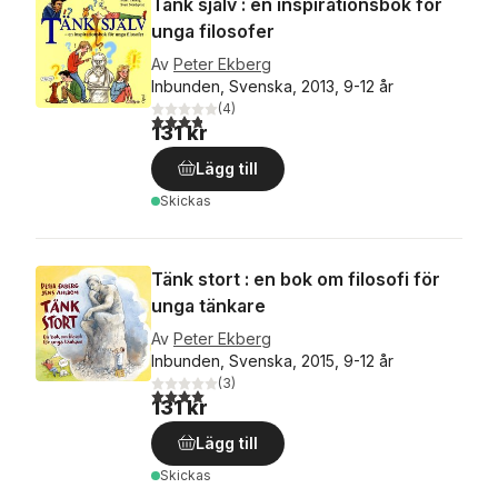
Tänk själv : en inspirationsbok för
unga filosofer
Av
Peter Ekberg
Inbunden, Svenska, 2013, 9-12 år
(
4
)
3,8
utav 5 stjärnor. Totalt antal röster:
131 kr
Lägg till
Skickas
Tänk stort : en bok om filosofi för
unga tänkare
Av
Peter Ekberg
Inbunden, Svenska, 2015, 9-12 år
(
3
)
4,0
utav 5 stjärnor. Totalt antal röster:
131 kr
Lägg till
Skickas