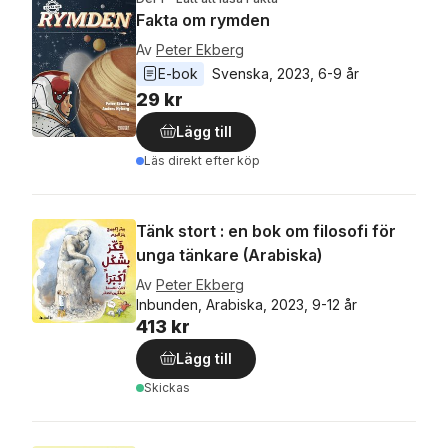
Fakta om rymden
Av
Peter Ekberg
E-bok
Svenska
, 
2023
, 
6-9 år
29 kr
Lägg till
Läs direkt efter köp
Tänk stort : en bok om filosofi för
unga tänkare (Arabiska)
Av
Peter Ekberg
Inbunden, Arabiska, 2023, 9-12 år
413 kr
Lägg till
Skickas