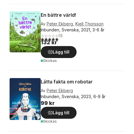
En bättre värld!
Av
Peter Ekberg
,
Kjell Thorsson
Inbunden, Svenska, 2021, 3-6 år
(
1
)
5,0
utav 5 stjärnor. Totalt antal röster:
132 kr
Lägg till
Skickas
Lätta fakta om robotar
Av
Peter Ekberg
Inbunden, Svenska, 2023, 6-9 år
99 kr
Lägg till
Skickas