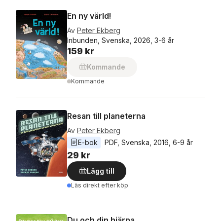
En ny värld!
Av
Peter Ekberg
Inbunden, Svenska, 2026, 3-6 år
159 kr
Kommande
Kommande
Resan till planeterna
Av
Peter Ekberg
E-bok
PDF
, 
Svenska
, 
2016
, 
6-9 år
29 kr
Lägg till
Läs direkt efter köp
Du och din hjärna