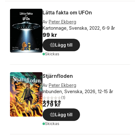
Lätta fakta om UFOn
Av
Peter Ekberg
Kartonnage, Svenska, 2022, 6-9 år
99 kr
Lägg till
Skickas
Stjärnfloden
Av
Peter Ekberg
Inbunden, Svenska, 2026, 12-15 år
(
1
)
5,0
utav 5 stjärnor. Totalt antal röster:
279 kr
Lägg till
Skickas