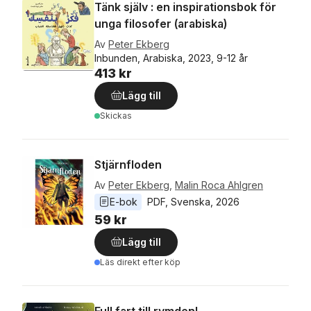
Tänk själv : en inspirationsbok för
unga filosofer (arabiska)
Av
Peter Ekberg
Inbunden, Arabiska, 2023, 9-12 år
413 kr
Lägg till
Skickas
Stjärnfloden
Av
Peter Ekberg
,
Malin Roca Ahlgren
E-bok
PDF
, 
Svenska
, 
2026
59 kr
Lägg till
Läs direkt efter köp