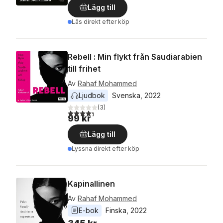
Lägg till
Läs direkt efter köp
Rebell : Min flykt från Saudiarabien
till frihet
Av
Rahaf Mohammed
Ljudbok
Svenska
, 
2022
(
3
)
4,3
utav 5 stjärnor. Totalt antal röster:
99 kr
Lägg till
Lyssna direkt efter köp
Kapinallinen
Av
Rahaf Mohammed
E-bok
Finska
, 
2022