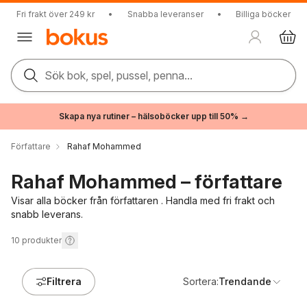
Fri frakt över 249 kr
•
Snabba leveranser
•
Billiga böcker
Sök bok, spel, pussel, penna...
Skapa nya rutiner – hälsoböcker upp till 50% →
Författare
Rahaf Mohammed
Rahaf Mohammed – författare
Visar alla böcker från författaren . Handla med fri frakt och
snabb leverans.
10
produkter
Filtrera
Sortera:
Trendande