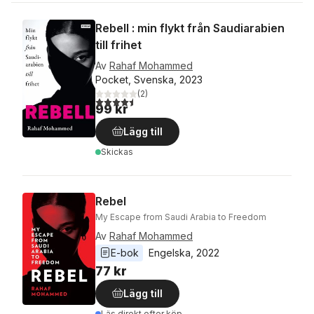
Rebell : min flykt från Saudiarabien
till frihet
Av
Rahaf Mohammed
Pocket, Svenska, 2023
(
2
)
4,5
utav 5 stjärnor. Totalt antal röster:
99 kr
Lägg till
Skickas
Rebel
My Escape from Saudi Arabia to Freedom
Av
Rahaf Mohammed
E-bok
Engelska
, 
2022
77 kr
Lägg till
Läs direkt efter köp