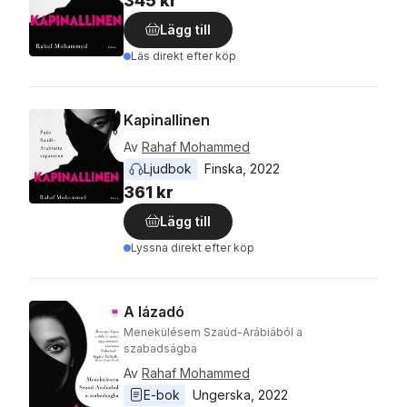
345 kr
Lägg till
Läs direkt efter köp
Kapinallinen
Av
Rahaf Mohammed
Ljudbok
Finska
, 
2022
361 kr
Lägg till
Lyssna direkt efter köp
A lázadó
Menekülésem Szaúd-Arábiából a
szabadságba
Av
Rahaf Mohammed
E-bok
Ungerska
, 
2022