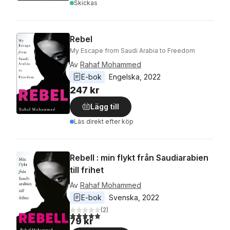
Skickas
Rebel
My Escape from Saudi Arabia to Freedom
Av
Rahaf Mohammed
E-bok
Engelska
, 
2022
247 kr
Lägg till
Läs direkt efter köp
Rebell : min flykt från Saudiarabien
till frihet
Av
Rahaf Mohammed
E-bok
Svenska
, 
2022
(
2
)
5,0
utav 5 stjärnor. Totalt antal röster:
79 kr