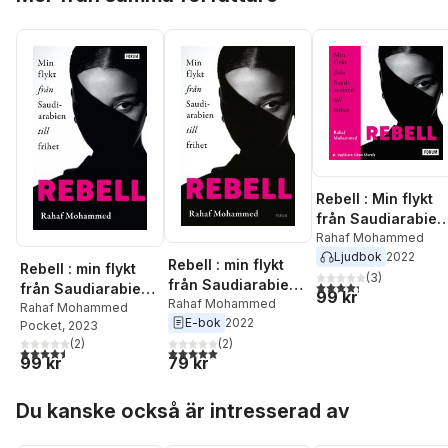
Rebell : Min flykt
från Saudiarabien
till frihet
Rahaf Mohammed
Ljudbok
2022
Rebell : min flykt
Rebell : min flykt
(
3
)
från Saudiarabien
4,3
utav 5 stjärnor. Tota
från Saudiarabien
99 kr
till frihet
Rahaf Mohammed
till frihet
Rahaf Mohammed
E-bok
2022
Pocket
, 2023
(
2
)
(
2
)
5,0
utav 5 stjärnor. Totalt antal röster:
4,5
utav 5 stjärnor. Totalt antal röster:
79 kr
99 kr
Hoppa över listan
Du kanske också är intresserad av