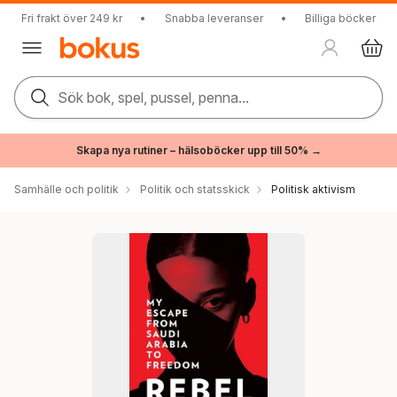
Fri frakt över 249 kr
•
Snabba leveranser
•
Billiga böcker
Sök bok, spel, pussel, penna...
Skapa nya rutiner – hälsoböcker upp till 50% →
Samhälle och politik
Politik och statsskick
Politisk aktivism