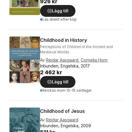
926 kr
Lägg till
Läs direkt efter köp
Childhood in History
Perceptions of Children in the Ancient and
Medieval Worlds
Av
Reidar Aasgaard
,
Cornelia Horn
Inbunden, Engelska, 2017
2 462 kr
Lägg till
Skickas
inom 10-15 vardagar
Childhood of Jesus
Av
Reidar Aasgaard
Inbunden, Engelska, 2009