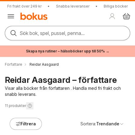
Fri frakt över 249 kr
•
Snabba leveranser
•
Billiga böcker
Sök bok, spel, pussel, penna...
Skapa nya rutiner – hälsoböcker upp till 50% →
Författare
Reidar Aasgaard
Reidar Aasgaard – författare
Visar alla böcker från författaren . Handla med fri frakt och
snabb leverans.
11
produkter
Filtrera
Sortera:
Trendande