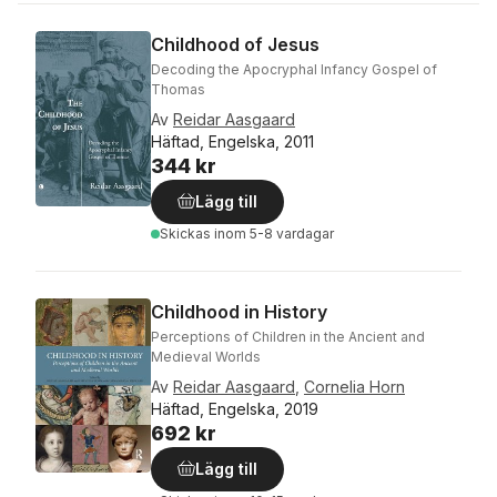
Childhood of Jesus
Decoding the Apocryphal Infancy Gospel of
Thomas
Av
Reidar Aasgaard
Häftad, Engelska, 2011
344 kr
Lägg till
Skickas
inom 5-8 vardagar
Childhood in History
Perceptions of Children in the Ancient and
Medieval Worlds
Av
Reidar Aasgaard
,
Cornelia Horn
Häftad, Engelska, 2019
692 kr
Lägg till