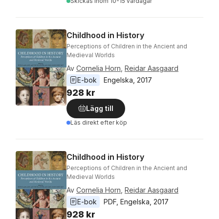
Skickas
inom 10-15 vardagar
Childhood in History
Perceptions of Children in the Ancient and
Medieval Worlds
Av
Cornelia Horn
,
Reidar Aasgaard
E-bok
Engelska
, 
2017
928 kr
Lägg till
Läs direkt efter köp
Childhood in History
Perceptions of Children in the Ancient and
Medieval Worlds
Av
Cornelia Horn
,
Reidar Aasgaard
E-bok
PDF
, 
Engelska
, 
2017
928 kr