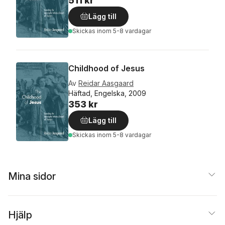
511 kr
Lägg till
Skickas
inom 5-8 vardagar
Childhood of Jesus
Av
Reidar Aasgaard
Häftad, Engelska, 2009
353 kr
Lägg till
Skickas
inom 5-8 vardagar
Mina sidor
Hjälp