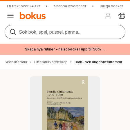
Fri frakt över 249 kr
•
Snabba leveranser
•
Billiga böcker
Sök bok, spel, pussel, penna...
Skapa nya rutiner – hälsoböcker upp till 50% →
Skönlitteratur
Litteraturvetenskap
Barn- och ungdomslitteratur