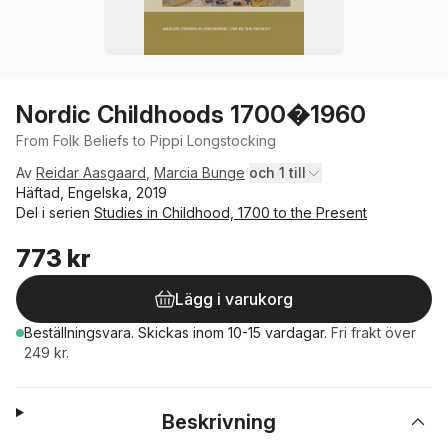
Nordic Childhoods 1700�1960
From Folk Beliefs to Pippi Longstocking
Av
Reidar Aasgaard
,
Marcia Bunge
och 1 till
Häftad, Engelska, 2019
Del i serien
Studies in Childhood, 1700 to the Present
773 kr
Lägg i varukorg
Beställningsvara.
Skickas
inom 10-15 vardagar
.
Fri frakt över
249 kr.
Beskrivning