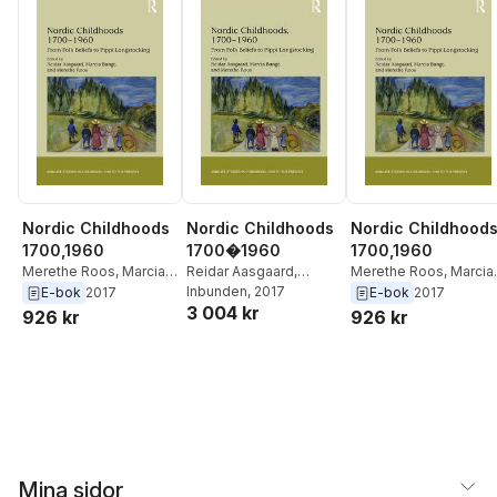
Nordic Childhoods
Nordic Childhoods
Nordic Childhood
1700,1960
1700�1960
1700,1960
Merethe Roos
,
Marcia
Reidar Aasgaard
,
Merethe Roos
,
Marcia
Bunge
,
Reidar
Marcia Bunge
Inbunden
, 2017
,
Merethe
Bunge
,
Reidar
E-bok
2017
E-bok
2017
3 004 kr
Aasgaard
Roos
Aasgaard
926 kr
926 kr
Mina sidor