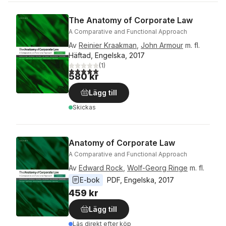
The Anatomy of Corporate Law
A Comparative and Functional Approach
Av
Reinier Kraakman
,
John Armour
m. fl.
Häftad, Engelska, 2017
(
1
)
5,0
utav 5 stjärnor. Totalt antal röster:
580 kr
Lägg till
Skickas
Anatomy of Corporate Law
A Comparative and Functional Approach
Av
Edward Rock
,
Wolf-Georg Ringe
m. fl.
E-bok
PDF
, 
Engelska
, 
2017
459 kr
Lägg till
Läs direkt efter köp