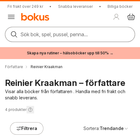
Fri frakt över 249 kr
•
Snabba leveranser
•
Billiga böcker
Sök bok, spel, pussel, penna...
Skapa nya rutiner – hälsoböcker upp till 50% →
Författare
Reinier Kraakman
Reinier Kraakman – författare
Visar alla böcker från författaren . Handla med fri frakt och
snabb leverans.
4
produkter
Filtrera
Sortera:
Trendande