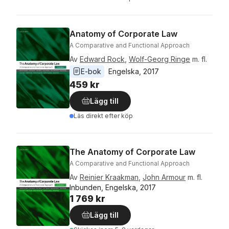
Anatomy of Corporate Law
A Comparative and Functional Approach
Av
Edward Rock
,
Wolf-Georg Ringe
m. fl.
E-bok
Engelska
, 
2017
459 kr
Lägg till
Läs direkt efter köp
The Anatomy of Corporate Law
A Comparative and Functional Approach
Av
Reinier Kraakman
,
John Armour
m. fl.
Inbunden, Engelska, 2017
1 769 kr
Lägg till