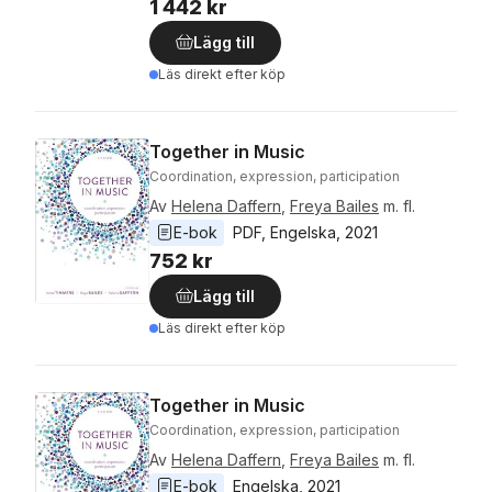
1 442 kr
Lägg till
Läs direkt efter köp
Together in Music
Coordination, expression, participation
Av
Helena Daffern
,
Freya Bailes
m. fl.
E-bok
PDF
, 
Engelska
, 
2021
752 kr
Lägg till
Läs direkt efter köp
Together in Music
Coordination, expression, participation
Av
Helena Daffern
,
Freya Bailes
m. fl.
E-bok
Engelska
, 
2021