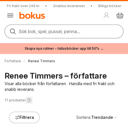
Fri frakt över 249 kr
•
Snabba leveranser
•
Billiga böcker
Sök bok, spel, pussel, penna...
Skapa nya rutiner – hälsoböcker upp till 50% →
Författare
Renee Timmers
Renee Timmers – författare
Visar alla böcker från författaren . Handla med fri frakt och
snabb leverans.
17
produkter
Filtrera
Sortera:
Trendande