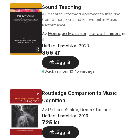
Sound Teaching
A Research-Informed Approach to Inspiring
Confidence, Skill, and Enjoyment in Music
Performance
Av
Henrique Meissner
,
Renee Timmers
m.
fl.
Häftad, Engelska, 2023
366 kr
Lägg till
Skickas
inom 10-15 vardagar
Routledge Companion to Music
Cognition
Av
Richard Ashley
,
Renee Timmers
Häftad, Engelska, 2019
725 kr
Lägg till