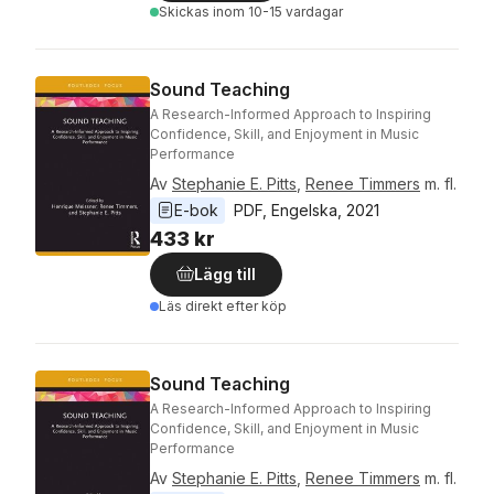
Skickas
inom 10-15 vardagar
Sound Teaching
A Research-Informed Approach to Inspiring
Confidence, Skill, and Enjoyment in Music
Performance
Av
Stephanie E. Pitts
,
Renee Timmers
m. fl.
E-bok
PDF
, 
Engelska
, 
2021
433 kr
Lägg till
Läs direkt efter köp
Sound Teaching
A Research-Informed Approach to Inspiring
Confidence, Skill, and Enjoyment in Music
Performance
Av
Stephanie E. Pitts
,
Renee Timmers
m. fl.