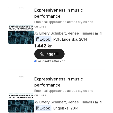
Expressiveness in music
performance
Empirical approaches across styles and
cultures
Av
Emery Schubert
,
Renee Timmers
m. fl.
E-bok
PDF
, 
Engelska
, 
2014
1 442 kr
Lägg till
Läs direkt efter köp
Expressiveness in music
performance
Empirical approaches across styles and
cultures
Av
Emery Schubert
,
Renee Timmers
m. fl.
E-bok
Engelska
, 
2014