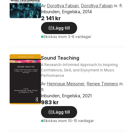
Av
Dorottya Fabian
,
Dorottya Fabian
m. fl.
Inbunden, Engelska, 2014
2 141 kr
Lägg till
Skickas
inom 3-6 vardagar
Sound Teaching
A Research-Informed Approach to Inspiring
Confidence, Skill, and Enjoyment in Music
Performance
Av
Henrique Meissner
,
Renee Timmers
m.
fl.
Inbunden, Engelska, 2021
983 kr
Lägg till
Skickas
inom 10-15 vardagar