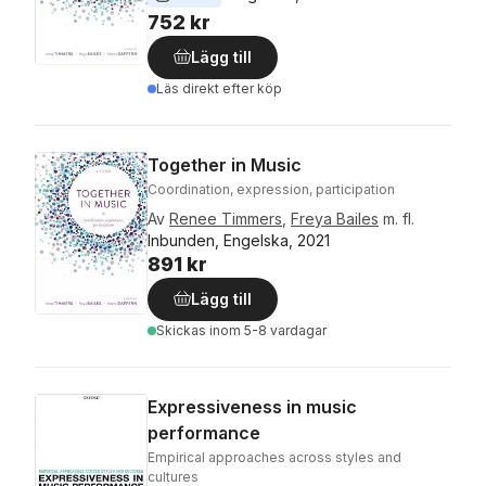
752 kr
Lägg till
Läs direkt efter köp
Together in Music
Coordination, expression, participation
Av
Renee Timmers
,
Freya Bailes
m. fl.
Inbunden, Engelska, 2021
891 kr
Lägg till
Skickas
inom 5-8 vardagar
Expressiveness in music
performance
Empirical approaches across styles and
cultures