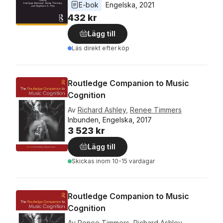
E-bok
Engelska
, 
2021
432 kr
Lägg till
Läs direkt efter köp
Routledge Companion to Music
Cognition
Av
Richard Ashley
,
Renee Timmers
Inbunden, Engelska, 2017
3 523 kr
Lägg till
Skickas
inom 10-15 vardagar
Routledge Companion to Music
Cognition
Av
Renee Timmers
,
Richard Ashley