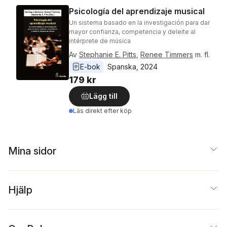
Psicología del aprendizaje musical
Un sistema basado en la investigación para dar
mayor confianza, competencia y deleite al
intérprete de música
Av
Stephanie E. Pitts
,
Renee Timmers
m. fl.
E-bok
Spanska
, 
2024
179 kr
Lägg till
Läs direkt efter köp
Mina sidor
Hjälp