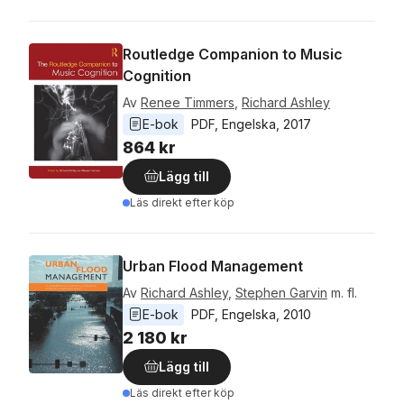
Routledge Companion to Music
Cognition
Av
Renee Timmers
,
Richard Ashley
E-bok
PDF
, 
Engelska
, 
2017
864 kr
Lägg till
Läs direkt efter köp
Urban Flood Management
Av
Richard Ashley
,
Stephen Garvin
m. fl.
E-bok
PDF
, 
Engelska
, 
2010
2 180 kr
Lägg till
Läs direkt efter köp