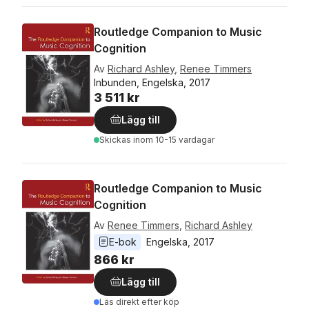
Routledge Companion to Music
Cognition
Av
Richard Ashley
,
Renee Timmers
Inbunden, Engelska, 2017
3 511 kr
Lägg till
Skickas
inom 10-15 vardagar
Routledge Companion to Music
Cognition
Av
Renee Timmers
,
Richard Ashley
E-bok
Engelska
, 
2017
866 kr
Lägg till
Läs direkt efter köp