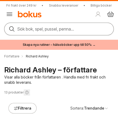
Fri frakt över 249 kr
•
Snabba leveranser
•
Billiga böcker
Sök bok, spel, pussel, penna...
Skapa nya rutiner – hälsoböcker upp till 50% →
Författare
Richard Ashley
Richard Ashley – författare
Visar alla böcker från författaren . Handla med fri frakt och
snabb leverans.
13
produkter
Filtrera
Sortera:
Trendande