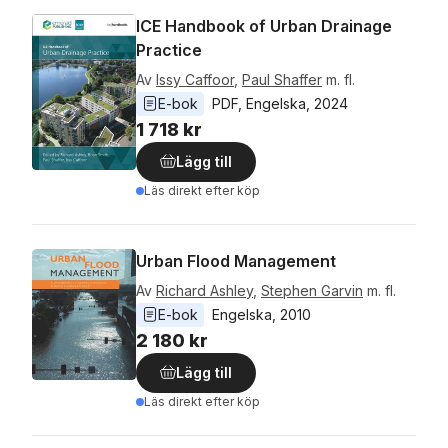
ICE Handbook of Urban Drainage
Practice
Av
Issy Caffoor
,
Paul Shaffer
m. fl.
E-bok
PDF
, 
Engelska
, 
2024
1 718 kr
Lägg till
Läs direkt efter köp
Urban Flood Management
Av
Richard Ashley
,
Stephen Garvin
m. fl.
E-bok
Engelska
, 
2010
2 180 kr
Lägg till
Läs direkt efter köp