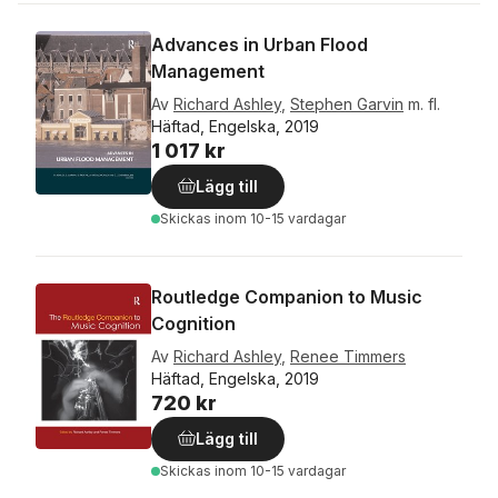
Advances in Urban Flood
Management
Av
Richard Ashley
,
Stephen Garvin
m. fl.
Häftad, Engelska, 2019
1 017 kr
Lägg till
Skickas
inom 10-15 vardagar
Routledge Companion to Music
Cognition
Av
Richard Ashley
,
Renee Timmers
Häftad, Engelska, 2019
720 kr
Lägg till
Skickas
inom 10-15 vardagar