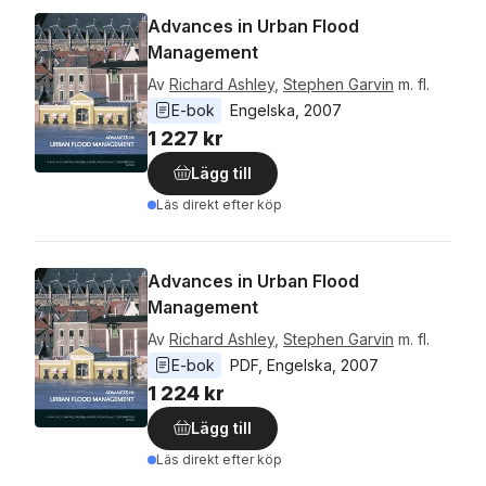
Advances in Urban Flood
Management
Av
Richard Ashley
,
Stephen Garvin
m. fl.
E-bok
Engelska
, 
2007
1 227 kr
Lägg till
Läs direkt efter köp
Advances in Urban Flood
Management
Av
Richard Ashley
,
Stephen Garvin
m. fl.
E-bok
PDF
, 
Engelska
, 
2007
1 224 kr
Lägg till
Läs direkt efter köp