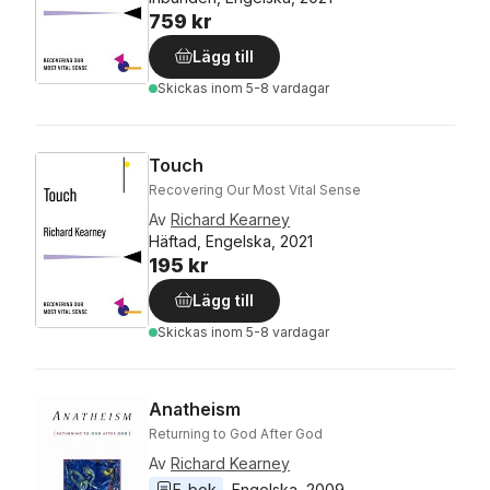
759 kr
Lägg till
Skickas
inom 5-8 vardagar
Touch
Recovering Our Most Vital Sense
Av
Richard Kearney
Häftad, Engelska, 2021
195 kr
Lägg till
Skickas
inom 5-8 vardagar
Anatheism
Returning to God After God
Av
Richard Kearney
E-bok
Engelska
, 
2009