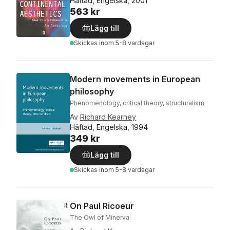
Häftad, Engelska, 2001
563 kr
Lägg till
Skickas
inom 5-8 vardagar
Modern movements in European
philosophy
Phenomenology, critical theory, structuralism
Av
Richard Kearney
Häftad, Engelska, 1994
349 kr
Lägg till
Skickas
inom 5-8 vardagar
On Paul Ricoeur
The Owl of Minerva