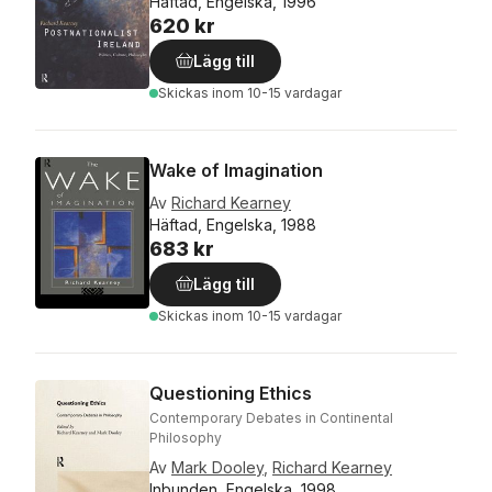
Häftad, Engelska, 1996
620 kr
Lägg till
Skickas
inom 10-15 vardagar
Wake of Imagination
Av
Richard Kearney
Häftad, Engelska, 1988
683 kr
Lägg till
Skickas
inom 10-15 vardagar
Questioning Ethics
Contemporary Debates in Continental
Philosophy
Av
Mark Dooley
,
Richard Kearney
Inbunden, Engelska, 1998