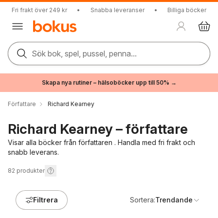
Fri frakt över 249 kr
•
Snabba leveranser
•
Billiga böcker
Sök bok, spel, pussel, penna...
Skapa nya rutiner – hälsoböcker upp till 50% →
Författare
Richard Kearney
Richard Kearney – författare
Visar alla böcker från författaren . Handla med fri frakt och
snabb leverans.
82
produkter
Filtrera
Sortera:
Trendande