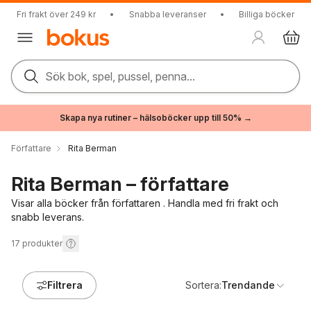
Fri frakt över 249 kr
•
Snabba leveranser
•
Billiga böcker
Sök bok, spel, pussel, penna...
Skapa nya rutiner – hälsoböcker upp till 50% →
Författare
Rita Berman
Rita Berman – författare
Visar alla böcker från författaren . Handla med fri frakt och
snabb leverans.
17
produkter
Filtrera
Sortera:
Trendande