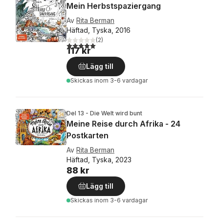
Mein Herbstspaziergang
Av
Rita Berman
Häftad, Tyska, 2016
(
2
)
5,0
utav 5 stjärnor. Totalt antal röster:
117 kr
Lägg till
Skickas
inom 3-6 vardagar
Del 13 - Die Welt wird bunt
Meine Reise durch Afrika - 24
Postkarten
Av
Rita Berman
Häftad, Tyska, 2023
88 kr
Lägg till
Skickas
inom 3-6 vardagar