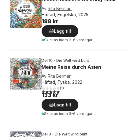
Av
Rita Berman
Häftad, Engelska, 2025
188 kr
Lägg till
Skickas
inom 3-6 vardagar
Del 10 - Die Welt wird bunt
Meine Reise durch Asien
Av
Rita Berman
Häftad, Tyska, 2022
(
1
)
5,0
utav 5 stjärnor. Totalt antal röster:
133 kr
Lägg till
Skickas
inom 3-6 vardagar
Del 3 - Die Welt wird bunt