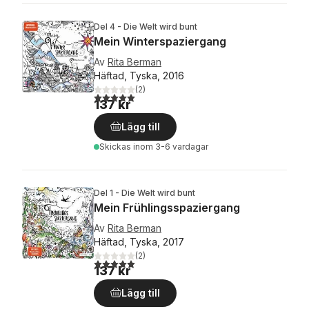
Del 4 - Die Welt wird bunt
Mein Winterspaziergang
Av
Rita Berman
Häftad, Tyska, 2016
(
2
)
5,0
utav 5 stjärnor. Totalt antal röster:
137 kr
Lägg till
Skickas
inom 3-6 vardagar
Del 1 - Die Welt wird bunt
Mein Frühlingsspaziergang
Av
Rita Berman
Häftad, Tyska, 2017
(
2
)
5,0
utav 5 stjärnor. Totalt antal röster:
137 kr
Lägg till