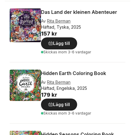
Das Land der kleinen Abenteuer
Av
Rita Berman
Häftad, Tyska, 2025
157 kr
Lägg till
Skickas
inom 3-6 vardagar
Hidden Earth Coloring Book
Av
Rita Berman
Häftad, Engelska, 2025
179 kr
Lägg till
Skickas
inom 3-6 vardagar
Hidden Seasons Coloring Book