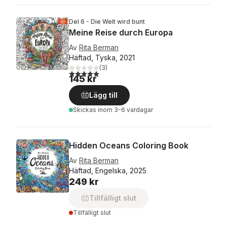
Del 6 - Die Welt wird bunt
Meine Reise durch Europa
Av
Rita Berman
Häftad, Tyska, 2021
(
3
)
5,0
utav 5 stjärnor. Totalt antal röster:
145 kr
Lägg till
Skickas
inom 3-6 vardagar
Hidden Oceans Coloring Book
Av
Rita Berman
Häftad, Engelska, 2025
249 kr
Tillfälligt slut
Tillfälligt slut