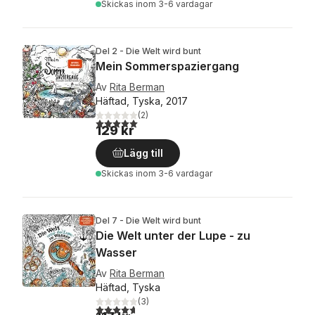
Skickas
inom 3-6 vardagar
Del 2 - Die Welt wird bunt
Mein Sommerspaziergang
Av
Rita Berman
Häftad, Tyska, 2017
(
2
)
5,0
utav 5 stjärnor. Totalt antal röster:
129 kr
Lägg till
Skickas
inom 3-6 vardagar
Del 7 - Die Welt wird bunt
Die Welt unter der Lupe - zu
Wasser
Av
Rita Berman
Häftad, Tyska
(
3
)
4,7
utav 5 stjärnor. Totalt antal röster: