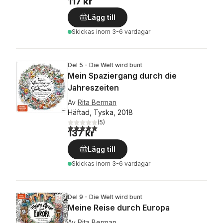
117 kr
Lägg till
Skickas
inom 3-6 vardagar
Del 5 - Die Welt wird bunt
Mein Spaziergang durch die
Jahreszeiten
Av
Rita Berman
Häftad, Tyska, 2018
(
5
)
5,0
utav 5 stjärnor. Totalt antal röster:
137 kr
Lägg till
Skickas
inom 3-6 vardagar
Del 9 - Die Welt wird bunt
Meine Reise durch Europa
Av
Rita Berman