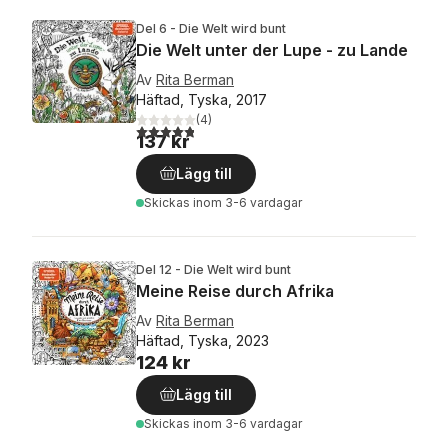
Del 6 - Die Welt wird bunt
Die Welt unter der Lupe - zu Lande
Av
Rita Berman
Häftad, Tyska, 2017
(
4
)
4,8
utav 5 stjärnor. Totalt antal röster:
137 kr
Lägg till
Skickas
inom 3-6 vardagar
Del 12 - Die Welt wird bunt
Meine Reise durch Afrika
Av
Rita Berman
Häftad, Tyska, 2023
124 kr
Lägg till
Skickas
inom 3-6 vardagar