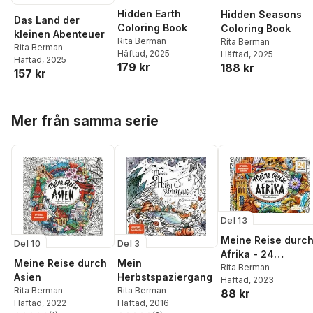
Hidden Earth
Hidden Seasons
Das Land der
Coloring Book
Coloring Book
kleinen Abenteuer
Rita Berman
Rita Berman
Rita Berman
Häftad
, 2025
Häftad
, 2025
Häftad
, 2025
179 kr
188 kr
157 kr
Hoppa över listan
Mer från samma serie
Del 13
Meine Reise durc
Del 10
Del 3
Afrika - 24
Meine Reise durch
Mein
Postkarten
Rita Berman
Asien
Herbstspaziergang
Häftad
, 2023
Rita Berman
Rita Berman
88 kr
Häftad
, 2022
Häftad
, 2016