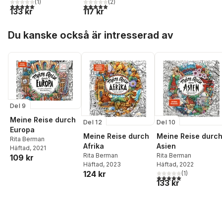
(
1
)
(
2
)
5,0
utav 5 stjärnor. Totalt antal röster:
5,0
utav 5 stjärnor. Totalt antal röster:
133 kr
117 kr
Hoppa över listan
Du kanske också är intresserad av
Del 9
Meine Reise durch
Del 12
Del 10
Europa
Meine Reise durch
Meine Reise durc
Rita Berman
Afrika
Asien
Häftad
, 2021
Rita Berman
Rita Berman
109 kr
Häftad
, 2023
Häftad
, 2022
124 kr
(
1
)
5,0
utav 5 stjärnor. Tota
133 kr