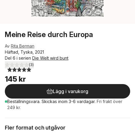
Meine Reise durch Europa
Av
Rita Berman
Häftad, Tyska, 2021
Del 6 i serien
Die Welt wird bunt
(
3
)
5,0
utav 5 stjärnor. Totalt antal röster:
145 kr
Lägg i varukorg
Beställningsvara.
Skickas
inom 3-6 vardagar
.
Fri frakt över
249 kr.
Fler format och utgåvor