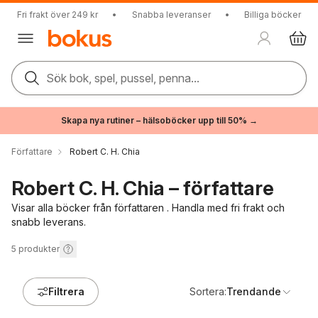
Fri frakt över 249 kr
•
Snabba leveranser
•
Billiga böcker
Sök bok, spel, pussel, penna...
Skapa nya rutiner – hälsoböcker upp till 50% →
Författare
Robert C. H. Chia
Robert C. H. Chia – författare
Visar alla böcker från författaren . Handla med fri frakt och
snabb leverans.
5
produkter
Filtrera
Sortera:
Trendande