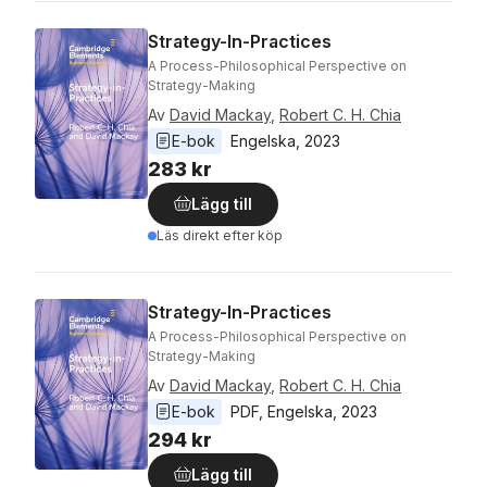
Strategy-In-Practices
A Process-Philosophical Perspective on
Strategy-Making
Av
David Mackay
,
Robert C. H. Chia
E-bok
Engelska
, 
2023
283 kr
Lägg till
Läs direkt efter köp
Strategy-In-Practices
A Process-Philosophical Perspective on
Strategy-Making
Av
David Mackay
,
Robert C. H. Chia
E-bok
PDF
, 
Engelska
, 
2023
294 kr
Lägg till