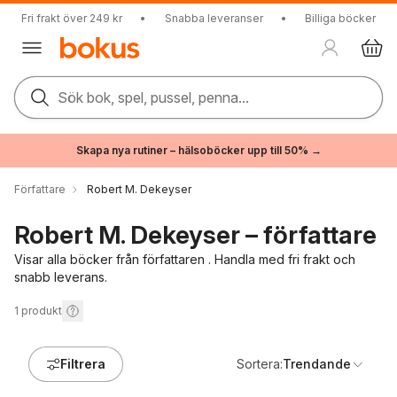
Fri frakt över 249 kr
•
Snabba leveranser
•
Billiga böcker
Sök bok, spel, pussel, penna...
Skapa nya rutiner – hälsoböcker upp till 50% →
Författare
Robert M. Dekeyser
Robert M. Dekeyser – författare
Visar alla böcker från författaren . Handla med fri frakt och
snabb leverans.
1
produkt
Filtrera
Sortera:
Trendande