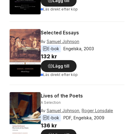
Lägg till
Läs direkt efter köp
Selected Essays
Av
Samuel Johnson
E-bok
Engelska
, 
2003
132 kr
Lägg till
Läs direkt efter köp
Lives of the Poets
A Selection
Av
Samuel Johnson
,
Roger Lonsdale
E-bok
PDF
, 
Engelska
, 
2009
136 kr