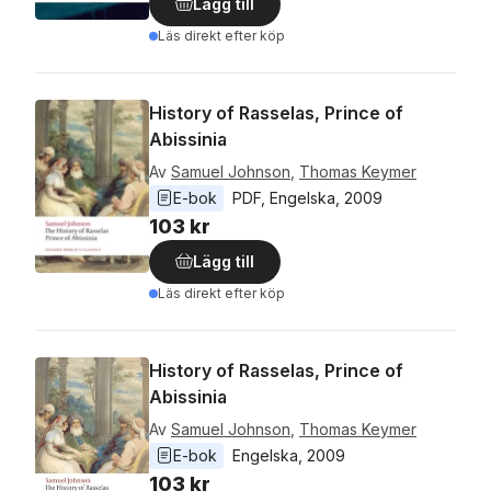
Lägg till
Läs direkt efter köp
History of Rasselas, Prince of
Abissinia
Av
Samuel Johnson
,
Thomas Keymer
E-bok
PDF
, 
Engelska
, 
2009
103 kr
Lägg till
Läs direkt efter köp
History of Rasselas, Prince of
Abissinia
Av
Samuel Johnson
,
Thomas Keymer
E-bok
Engelska
, 
2009
103 kr