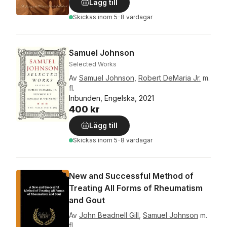
Lägg till
Skickas
inom 5-8 vardagar
Samuel Johnson
Selected Works
Av
Samuel Johnson
,
Robert DeMaria Jr.
m.
fl.
Inbunden, Engelska, 2021
400 kr
Lägg till
Skickas
inom 5-8 vardagar
New and Successful Method of
Treating All Forms of Rheumatism
and Gout
Av
John Beadnell Gill
,
Samuel Johnson
m.
fl.