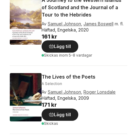
of Scotland and the Journal of a
Tour to the Hebrides
Av
Samuel Johnson
,
James Boswell
m. fl.
Häftad, Engelska, 2020
161 kr
Lägg till
Skickas
inom 5-8 vardagar
The Lives of the Poets
A Selection
Av
Samuel Johnson
,
Roger Lonsdale
Häftad, Engelska, 2009
171 kr
Lägg till
Skickas