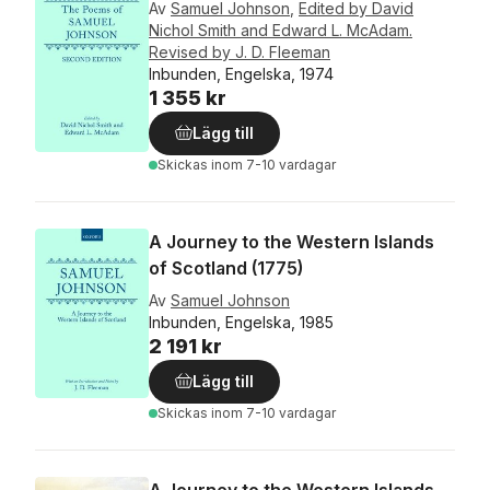
Av
Samuel Johnson
,
Edited by David
Nichol Smith and Edward L. McAdam.
Revised by J. D. Fleeman
Inbunden, Engelska, 1974
1 355 kr
Lägg till
Skickas
inom 7-10 vardagar
A Journey to the Western Islands
of Scotland (1775)
Av
Samuel Johnson
Inbunden, Engelska, 1985
2 191 kr
Lägg till
Skickas
inom 7-10 vardagar
A Journey to the Western Islands