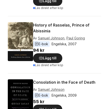
Lägg till
Läs direkt efter köp
History of Rasselas, Prince of
Abissinia
Av
Samuel Johnson
,
Paul Goring
E-bok
Engelska
, 
2007
94 kr
Lägg till
Läs direkt efter köp
Consolation in the Face of Death
Av
Samuel Johnson
E-bok
Engelska
, 
2009
55 kr