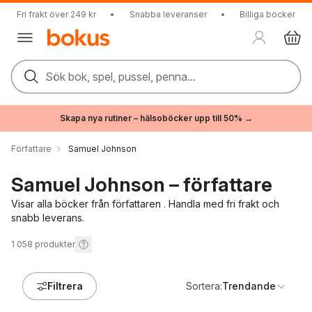
Fri frakt över 249 kr
•
Snabba leveranser
•
Billiga böcker
Sök bok, spel, pussel, penna...
Skapa nya rutiner – hälsoböcker upp till 50% →
Författare
Samuel Johnson
Samuel Johnson – författare
Visar alla böcker från författaren . Handla med fri frakt och
snabb leverans.
1 058
produkter
Filtrera
Sortera:
Trendande