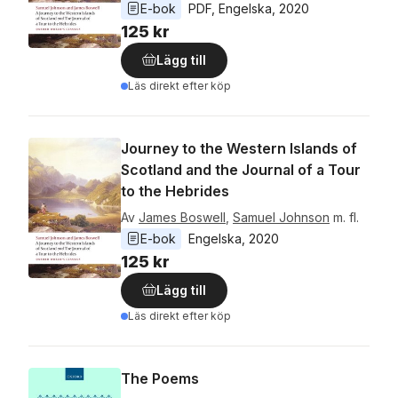
E-bok
PDF
, 
Engelska
, 
2020
125 kr
Lägg till
Läs direkt efter köp
Journey to the Western Islands of
Scotland and the Journal of a Tour
to the Hebrides
Av
James Boswell
,
Samuel Johnson
m. fl.
E-bok
Engelska
, 
2020
125 kr
Lägg till
Läs direkt efter köp
The Poems