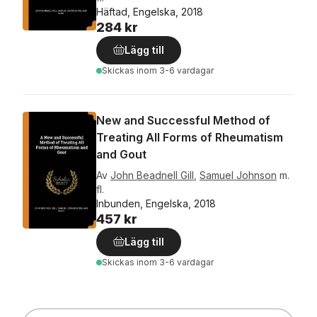
Häftad, Engelska, 2018
284 kr
Lägg till
Skickas
inom 3-6 vardagar
New and Successful Method of
Treating All Forms of Rheumatism
and Gout
Av
John Beadnell Gill
,
Samuel Johnson
m.
fl.
Inbunden, Engelska, 2018
457 kr
Lägg till
Skickas
inom 3-6 vardagar