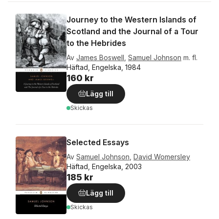
Journey to the Western Islands of
Scotland and the Journal of a Tour
to the Hebrides
Av
James Boswell
,
Samuel Johnson
m. fl.
Häftad, Engelska, 1984
160 kr
Lägg till
Skickas
Selected Essays
Av
Samuel Johnson
,
David Womersley
Häftad, Engelska, 2003
185 kr
Lägg till
Skickas