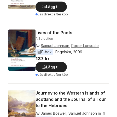
Lägg till
Läs direkt efter köp
Lives of the Poets
A Selection
Av
Samuel Johnson
,
Roger Lonsdale
E-bok
Engelska
, 
2009
137 kr
Lägg till
Läs direkt efter köp
Journey to the Western Islands of
Scotland and the Journal of a Tour
to the Hebrides
Av
James Boswell
,
Samuel Johnson
m. fl.