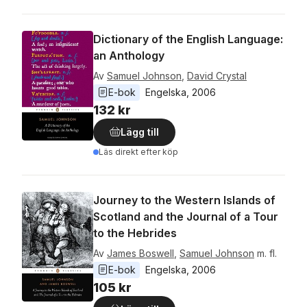
Dictionary of the English Language:
an Anthology
Av
Samuel Johnson
,
David Crystal
E-bok
Engelska
, 
2006
132 kr
Lägg till
Läs direkt efter köp
Journey to the Western Islands of
Scotland and the Journal of a Tour
to the Hebrides
Av
James Boswell
,
Samuel Johnson
m. fl.
E-bok
Engelska
, 
2006
105 kr