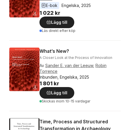
E-bok
Engelska
, 
2025
1 022 kr
Lägg till
Läs direkt efter köp
What’s New?
A Closer Look at the Process of Innovation
Av
Sander E. van der Leeuw
,
Robin
Torrence
Inbunden, Engelska, 2025
1 801 kr
Lägg till
Skickas
inom 10-15 vardagar
Time, Process and Structured
Transformation in Archaeology