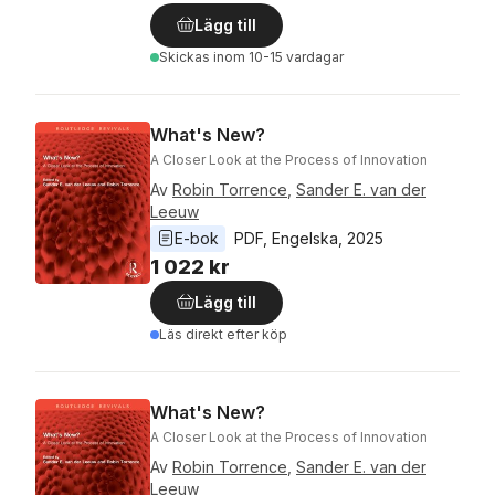
Lägg till
Skickas
inom 10-15 vardagar
What's New?
A Closer Look at the Process of Innovation
Av
Robin Torrence
,
Sander E. van der
Leeuw
E-bok
PDF
, 
Engelska
, 
2025
1 022 kr
Lägg till
Läs direkt efter köp
What's New?
A Closer Look at the Process of Innovation
Av
Robin Torrence
,
Sander E. van der
Leeuw