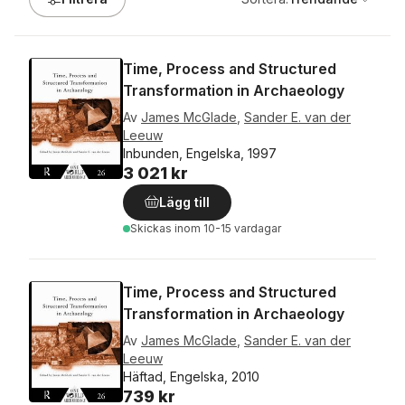
Time, Process and Structured
Transformation in Archaeology
Av
James McGlade
,
Sander E. van der
Leeuw
Inbunden, Engelska, 1997
3 021 kr
Lägg till
Skickas
inom 10-15 vardagar
Time, Process and Structured
Transformation in Archaeology
Av
James McGlade
,
Sander E. van der
Leeuw
Häftad, Engelska, 2010
739 kr