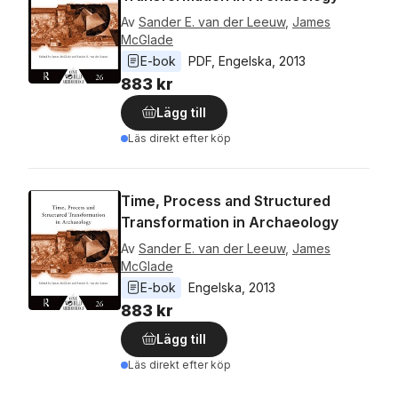
Av
Sander E. van der Leeuw
,
James
McGlade
E-bok
PDF
, 
Engelska
, 
2013
883 kr
Lägg till
Läs direkt efter köp
Time, Process and Structured
Transformation in Archaeology
Av
Sander E. van der Leeuw
,
James
McGlade
E-bok
Engelska
, 
2013
883 kr
Lägg till
Läs direkt efter köp