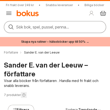
Fri frakt över 249 kr
•
Snabba leveranser
•
Billiga böcker
Sök bok, spel, pussel, penna...
Skapa nya rutiner – hälsoböcker upp till 50% →
Författare
Sander E. van der Leeuw
Sander E. van der Leeuw –
författare
Visar alla böcker från författaren . Handla med fri frakt och
snabb leverans.
7
produkter
Filtrera
Sortera:
Trendande