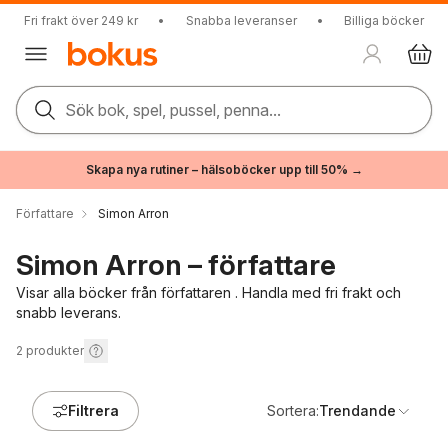
Fri frakt över 249 kr
•
Snabba leveranser
•
Billiga böcker
Sök bok, spel, pussel, penna...
Skapa nya rutiner – hälsoböcker upp till 50% →
Författare
Simon Arron
Simon Arron – författare
Visar alla böcker från författaren . Handla med fri frakt och
snabb leverans.
2
produkter
Filtrera
Sortera:
Trendande