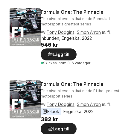
Formula One: The Pinnacle
The pivotal events that made Formula 1
motorsport's greatest series
Av
Tony Dodgins
,
Simon Arron
m. fl.
Inbunden, Engelska, 2022
546 kr
Lägg till
Skickas
inom 3-6 vardagar
Formula One: The Pinnacle
The pivotal events that made F1 the greatest
motorsport series
Av
Tony Dodgins
,
Simon Arron
m. fl.
E-bok
Engelska
, 
2022
382 kr
Lägg till