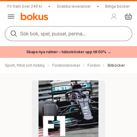
Fri frakt över 249 kr
•
Snabba leveranser
•
Billiga böcker
Sök bok, spel, pussel, penna...
Skapa nya rutiner – hälsoböcker upp till 50% →
Sport, fritid och hobby
Fordonsböcker
Fordon
Bilböcker