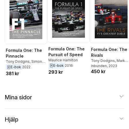
Formula One: The
Formula One: The
Formula One: The
Pursuit of Speed
Rivals
Pinnacle
Maurice Hamilton
Tony Dodgins
,
Mark
Tony Dodgins
,
Simon
E-bok
2016
Webber
Inbunden
, 2023
Arron
,
Guenther Steiner
E-bok
2022
450 kr
293 kr
381 kr
Mina sidor
Hjälp