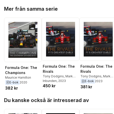
Hoppa över listan
Mer från samma serie
Formula One: The
Formula One: The
Formula One: The
Rivals
Rivals
Champions
Tony Dodgins
,
Mark
Tony Dodgins
,
Mark
Maurice Hamilton
Webber
Inbunden
, 2023
Webber
E-bok
2023
E-bok
2020
450 kr
381 kr
382 kr
Hoppa över listan
Du kanske också är intresserad av