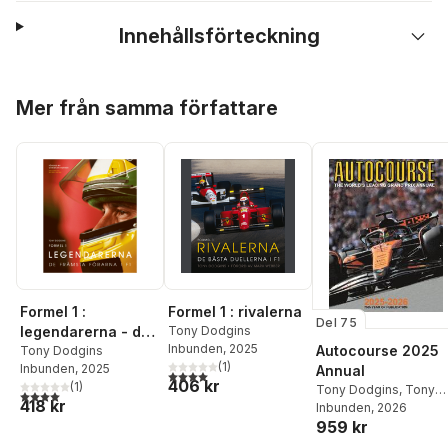
Innehållsförteckning
Hoppa över listan
Mer från samma författare
Formel 1 :
Formel 1 : rivalerna
Del 75
legendarerna - de
Tony Dodgins
Inbunden
, 2025
Autocourse 2025
främsta förarna i F1
Tony Dodgins
(
1
)
Inbunden
, 2025
Annual
4,0
utav 5 stjärnor. Totalt antal röster:
406 kr
(
1
)
Tony Dodgins
,
Tony
4,0
utav 5 stjärnor. Totalt antal röster:
418 kr
Dodgins
Inbunden
, 2026
959 kr