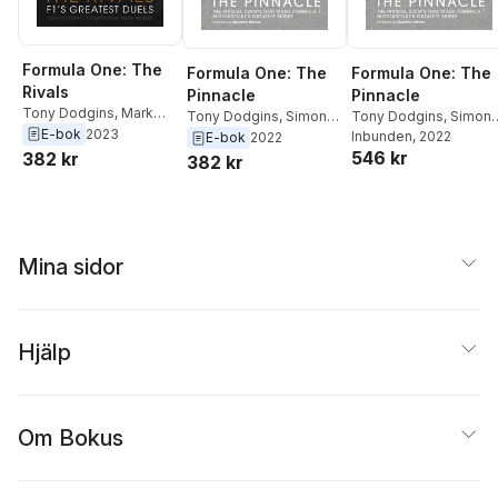
Formula One: The
Formula One: The
Formula One: The
Rivals
Pinnacle
Pinnacle
Tony Dodgins
,
Mark
Tony Dodgins
,
Simon
Tony Dodgins
,
Simon
Webber
E-bok
2023
Arron
,
Guenther Steiner
Arron
Inbunden
,
Guenther Steine
, 2022
E-bok
2022
546 kr
382 kr
382 kr
Mina sidor
Hjälp
Om Bokus