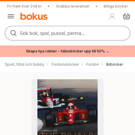
Fri frakt över 249 kr
•
Snabba leveranser
•
Billiga böcker
Sök bok, spel, pussel, penna...
Skapa nya rutiner – hälsoböcker upp till 50% →
Sport, fritid och hobby
Fordonsböcker
Fordon
Bilböcker