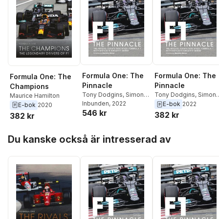
Formula One: The
Formula One: The
Formula One: The
Pinnacle
Pinnacle
Champions
Tony Dodgins
,
Simon
Tony Dodgins
,
Simon
Maurice Hamilton
Arron
Inbunden
,
Guenther Steiner
, 2022
Arron
,
Guenther Steine
E-bok
2022
E-bok
2020
546 kr
382 kr
382 kr
Hoppa över listan
Du kanske också är intresserad av