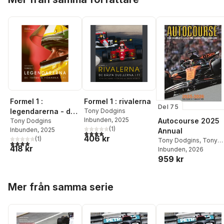
Formel 1 :
Formel 1 : rivalerna
Del 75
legendarerna - de
Tony Dodgins
Inbunden
, 2025
Autocourse 2025
främsta förarna i F1
Tony Dodgins
(
1
)
Inbunden
, 2025
Annual
4,0
utav 5 stjärnor. Totalt antal röster:
406 kr
(
1
)
Tony Dodgins
,
Tony
4,0
utav 5 stjärnor. Totalt antal röster:
418 kr
Dodgins
Inbunden
, 2026
959 kr
Hoppa över listan
Mer från samma serie