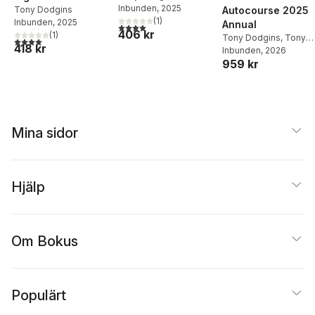
Inbunden
, 2025
Autocourse 2025
främsta förarna i F1
Tony Dodgins
(
1
)
Inbunden
, 2025
Annual
4,0
utav 5 stjärnor. Totalt antal röster:
406 kr
(
1
)
Tony Dodgins
,
Tony
4,0
utav 5 stjärnor. Totalt antal röster:
418 kr
Dodgins
Inbunden
, 2026
959 kr
Mina sidor
Hjälp
Om Bokus
Populärt