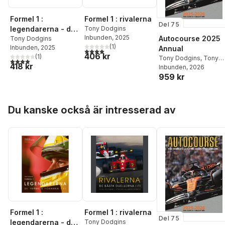
Formel 1 :
Formel 1 : rivalerna
Del 75
legendarerna - de
Tony Dodgins
Inbunden
, 2025
Autocourse 2025
främsta förarna i F1
Tony Dodgins
(
1
)
Inbunden
, 2025
Annual
4,0
utav 5 stjärnor. Totalt antal röster:
406 kr
(
1
)
Tony Dodgins
,
Tony
4,0
utav 5 stjärnor. Totalt antal röster:
418 kr
Dodgins
Inbunden
, 2026
959 kr
Hoppa över listan
Du kanske också är intresserad av
Formel 1 :
Formel 1 : rivalerna
Del 75
legendarerna - de
Tony Dodgins