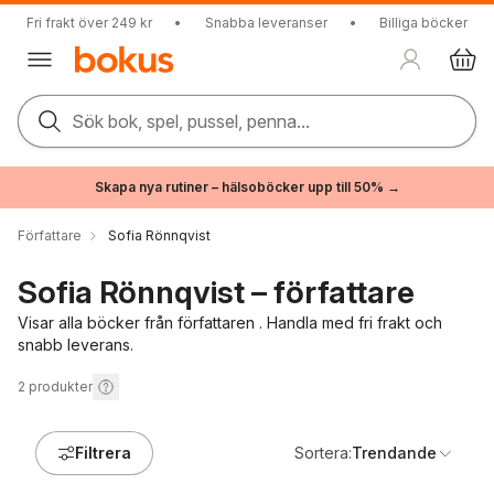
Fri frakt över 249 kr
•
Snabba leveranser
•
Billiga böcker
Sök bok, spel, pussel, penna...
Skapa nya rutiner – hälsoböcker upp till 50% →
Författare
Sofia Rönnqvist
Sofia Rönnqvist – författare
Visar alla böcker från författaren . Handla med fri frakt och
snabb leverans.
2
produkter
Filtrera
Sortera:
Trendande