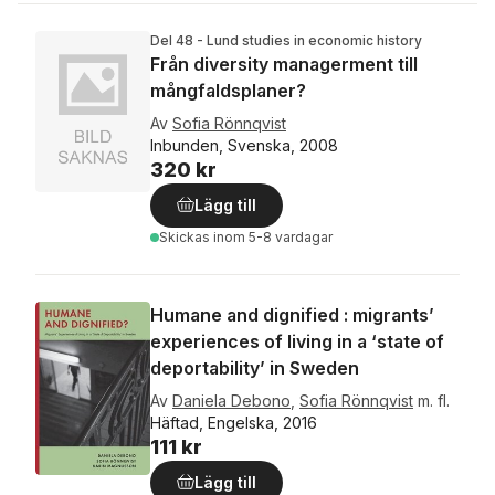
Del 48 - Lund studies in economic history
Från diversity managerment till
mångfaldsplaner?
Av
Sofia Rönnqvist
Inbunden, Svenska, 2008
320 kr
Lägg till
Skickas
inom 5-8 vardagar
Humane and dignified : migrants’
experiences of living in a ‘state of
deportability’ in Sweden
Av
Daniela Debono
,
Sofia Rönnqvist
m. fl.
Häftad, Engelska, 2016
111 kr
Lägg till