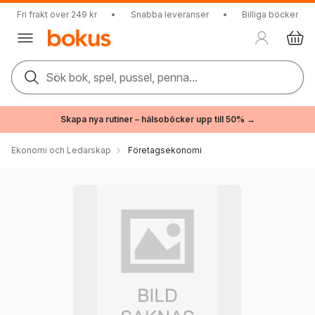
Fri frakt över 249 kr
•
Snabba leveranser
•
Billiga böcker
Sök bok, spel, pussel, penna...
Skapa nya rutiner – hälsoböcker upp till 50% →
Ekonomi och Ledarskap
Företagsekonomi