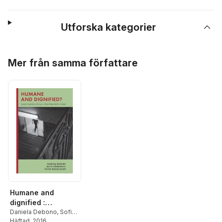
Utforska kategorier
Hoppa över listan
Mer från samma författare
Humane and
dignified :
migrants’
Daniela Debono
,
Sofia
Rönnqvist
Häftad
, 2016
,
Karin