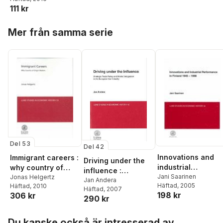
experiences of
111 kr
Magnusson
living in a ‘state of
deportability’ in
Hoppa över listan
Sweden
Mer från samma serie
Del 53
Del 42
Innovations and
Immigrant careers :
Driving under the
industrial
why country of
influence :
performance in
Jani Saarinen
origin matters
Jonas Helgertz
strategic trade
Jan Andera
Häftad
, 2005
Häftad
, 2010
Finland 1945-199
Häftad
, 2007
policy and market
198 kr
306 kr
290 kr
integration in the
European car
Hoppa över listan
industry
Du kanske också är intresserad av