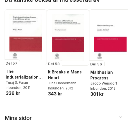
Del 57
Del 58
Del 56
The
It Breaks a Mans
Malthusian
Industrialization
Heart
Progress
Process in the
Turaj S. Faran
Tina Hannemann
Jacob Weisdorf
Inbunden
, 2011
Chinese Mirror
Inbunden
, 2012
Inbunden
, 2012
336 kr
343 kr
301 kr
Mina sidor