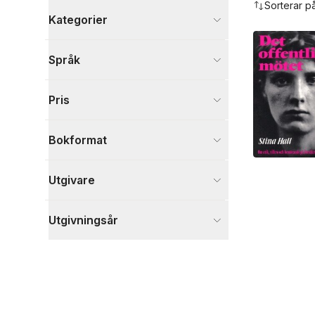
Sorterar p
Kategorier
Böcker
Språk
Samhälle och politik
1
Visa fler
Pris
Visa fler
Bokformat
Utgivare
Utgivningsår