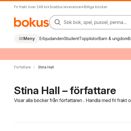
Fri frakt över 249 kr
•
Snabba leveranser
•
Billiga böcker
Sök bok, spel, pussel, penna...
Meny
Erbjudanden
Student
Topplistor
Barn & ungdom
B
Författare
Stina Hall
Stina Hall – författare
Visar alla böcker från författaren . Handla med fri frakt
Hoppa över filtreringsmeny