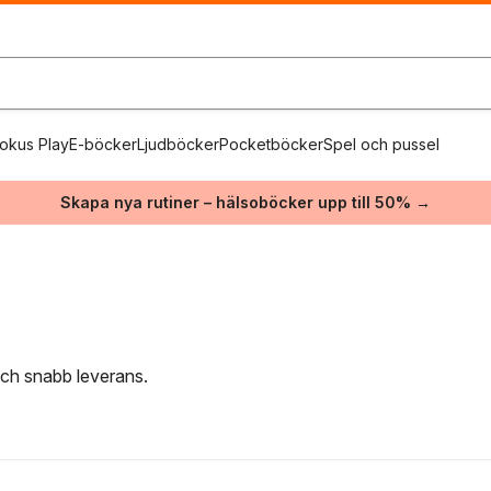
okus Play
E-böcker
Ljudböcker
Pocketböcker
Spel och pussel
Skapa nya rutiner – hälsoböcker upp till 50% →
 och snabb leverans.