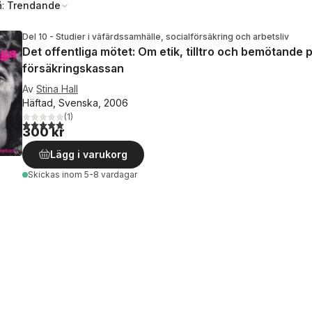
å:
Trendande
Del 10 - Studier i väfärdssamhälle, socialförsäkring och arbetsliv
Det offentliga mötet: Om etik, tilltro och bemötande 
försäkringskassan
Av
Stina Hall
Häftad, Svenska, 2006
(
1
)
5,0
utav 5 stjärnor. Totalt antal röster:
300 kr
Lägg i varukorg
Skickas
inom 5-8 vardagar