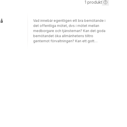
1
produkt
på
Vad innebär egentligen ett bra bemötande i
det offentliga mötet, dvs i mötet mellan
medborgare och tjänsteman? Kan det goda
bemötandet öka allmänhetens tilltro
gentemot förvaltningen? Kan ett gott
bemötande ses som en form av etisk dygd? I
Det offentliga mötet behandlas dessa frågor
med försäkringskassans aktörer,
handläggare och försäkrade, i fokus. Flera
olika handläggare och försäkrade har fått
berätta om sina upplevelser och känslor
efter ett möte. Handläggarnas egna
resonemang kring hur man som offentlig
tjänsteman bör bete sig - deras etiska
normer - åskådliggörs och problematiseras.
För analysen av relationen mellan tilltro och
bemötande används teorier om legitimitet
och närbyråkrater. Stina Hall är doktorand i
statsvetenskap vid Lunds universitet och har
tidigare arbetat som handläggare på
försäkringskassan.