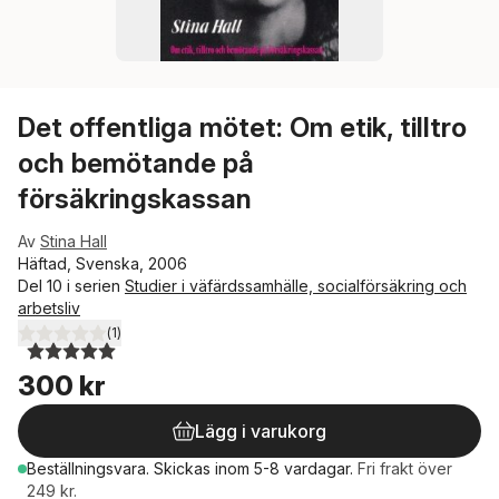
Det offentliga mötet: Om etik, tilltro
och bemötande på
försäkringskassan
Av
Stina Hall
Häftad, Svenska, 2006
Del 10 i serien
Studier i väfärdssamhälle, socialförsäkring och
arbetsliv
(
1
)
5,0
utav 5 stjärnor. Totalt antal röster:
300 kr
Lägg i varukorg
Beställningsvara.
Skickas
inom 5-8 vardagar
.
Fri frakt över
249 kr.