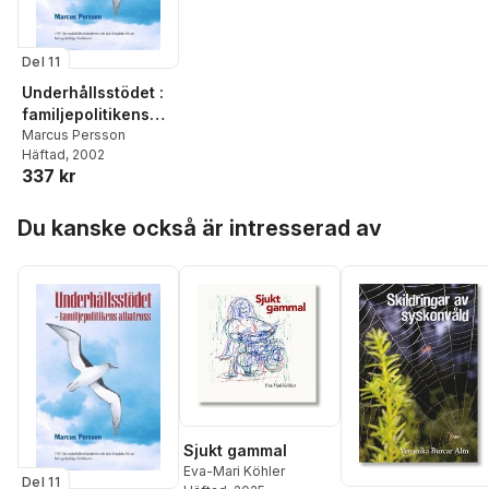
Del 11
Underhållsstödet :
familjepolitikens
albatross - 1997
Marcus Persson
Häftad
, 2002
års
337 kr
underhållsstödsref
orm och dess
Hoppa över listan
betydelse för de
Du kanske också är intresserad av
bidragsskyldiga
föräldrarna
Sjukt gammal
Eva-Mari Köhler
Del 11