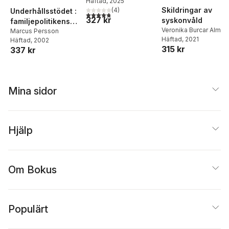
Häftad
, 2025
Skildringar av
(
4
)
Underhållsstödet :
4,8
utav 5 stjärnor. Totalt antal röster:
327 kr
syskonvåld
familjepolitikens
Veronika Burcar Alm
albatross - 1997
Marcus Persson
Häftad
, 2021
Häftad
, 2002
års
315 kr
337 kr
underhållsstödsref
orm och dess
betydelse för de
bidragsskyldiga
Mina sidor
föräldrarna
Hjälp
Om Bokus
Populärt