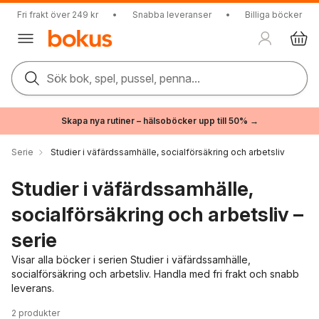
Fri frakt över 249 kr
•
Snabba leveranser
•
Billiga böcker
Sök bok, spel, pussel, penna...
Skapa nya rutiner – hälsoböcker upp till 50% →
Serie
Studier i väfärdssamhälle, socialförsäkring och arbetsliv
Studier i väfärdssamhälle,
socialförsäkring och arbetsliv –
serie
Visar alla böcker i serien Studier i väfärdssamhälle,
socialförsäkring och arbetsliv. Handla med fri frakt och snabb
leverans.
2
produkter