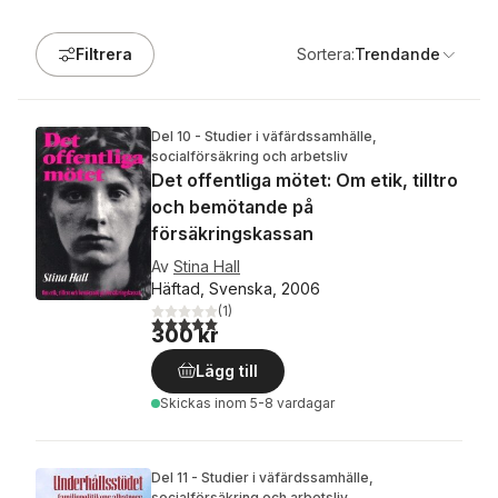
Filtrera
Sortera:
Trendande
Del 10 - Studier i väfärdssamhälle,
socialförsäkring och arbetsliv
Det offentliga mötet: Om etik, tilltro
och bemötande på
försäkringskassan
Av
Stina Hall
Häftad, Svenska, 2006
(
1
)
5,0
utav 5 stjärnor. Totalt antal röster:
300 kr
Lägg till
Skickas
inom 5-8 vardagar
Del 11 - Studier i väfärdssamhälle,
socialförsäkring och arbetsliv