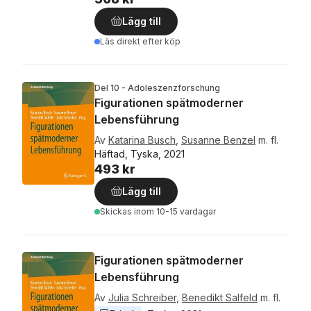
Lägg till
Läs direkt efter köp
Del 10 - Adoleszenzforschung
Figurationen spätmoderner
Lebensführung
Av
Katarina Busch
,
Susanne Benzel
m. fl.
Häftad, Tyska, 2021
493 kr
Lägg till
Skickas
inom 10-15 vardagar
Figurationen spätmoderner
Lebensführung
Av
Julia Schreiber
,
Benedikt Salfeld
m. fl.