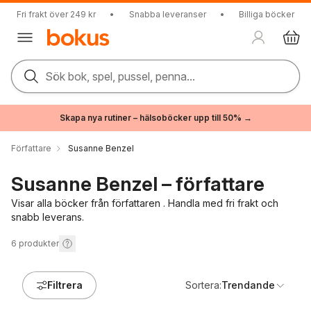
Fri frakt över 249 kr
•
Snabba leveranser
•
Billiga böcker
Sök bok, spel, pussel, penna...
Skapa nya rutiner – hälsoböcker upp till 50% →
Författare
Susanne Benzel
Susanne Benzel – författare
Visar alla böcker från författaren . Handla med fri frakt och
snabb leverans.
6
produkter
Filtrera
Sortera:
Trendande