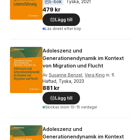
E-bok
Tyska
, 
2021
479 kr
Lägg till
Läs direkt efter köp
Adoleszenz und
Generationendynamik im Kontext
von Migration und Flucht
Av
Susanne Benzel
,
Vera King
m. fl.
Häftad, Tyska, 2023
881 kr
Lägg till
Skickas
inom 10-15 vardagar
Adoleszenz und
Generationendynamik im Kontext