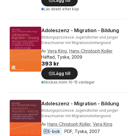
Lägg till
Läs direkt efter köp
Adoleszenz - Migration - Bildung
Bildungsprozesse Jugendlicher und junger
Erwachsener mit Migrationshintergrund
Av
Vera King
,
Hans-Christoph Koller
Häftad, Tyska, 2009
393 kr
Lägg till
Skickas
inom 10-15 vardagar
Adoleszenz - Migration - Bildung
Bildungsprozesse Jugendlicher und junger
Erwachsener mit Migrationshintergrund
Av
Hans-Christoph Koller
,
Vera King
E-bok
PDF
, 
Tyska
, 
2007