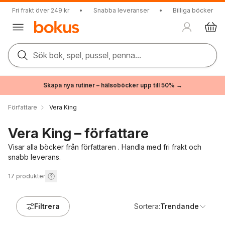
Fri frakt över 249 kr
•
Snabba leveranser
•
Billiga böcker
Sök bok, spel, pussel, penna...
Skapa nya rutiner – hälsoböcker upp till 50% →
Författare
Vera King
Vera King – författare
Visar alla böcker från författaren . Handla med fri frakt och
snabb leverans.
17
produkter
Filtrera
Sortera:
Trendande