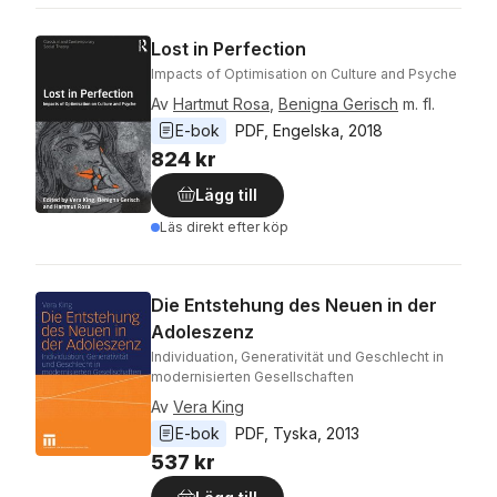
Lost in Perfection
Impacts of Optimisation on Culture and Psyche
Av
Hartmut Rosa
,
Benigna Gerisch
m. fl.
E-bok
PDF
, 
Engelska
, 
2018
824 kr
Lägg till
Läs direkt efter köp
Die Entstehung des Neuen in der
Adoleszenz
Individuation, Generativität und Geschlecht in
modernisierten Gesellschaften
Av
Vera King
E-bok
PDF
, 
Tyska
, 
2013
537 kr