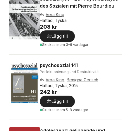
des Sozialen mit Pierre Bourdieu
Av
Vera King
Häftad, Tyska
208 kr
Lägg till
Skickas
inom 3-6 vardagar
psychosozial 141
Perfektionierung und Destruktivität
Av
Vera King
,
Benigna Gerisch
Häftad, Tyska, 2015
242 kr
Lägg till
Skickas
inom 5-8 vardagar
Adoleszenz: gelingende und