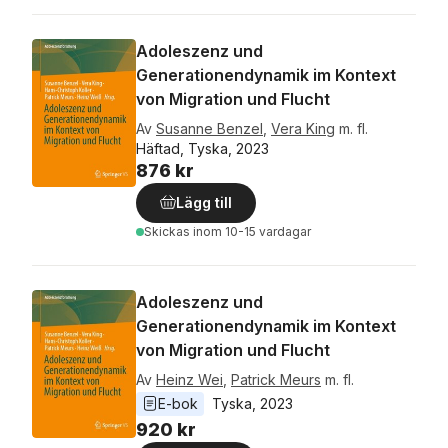
Adoleszenz und
Generationendynamik im Kontext
von Migration und Flucht
Av
Susanne Benzel
,
Vera King
m. fl.
Häftad, Tyska, 2023
876 kr
Lägg till
Skickas
inom 10-15 vardagar
Adoleszenz und
Generationendynamik im Kontext
von Migration und Flucht
Av
Heinz Wei
,
Patrick Meurs
m. fl.
E-bok
Tyska
, 
2023
920 kr