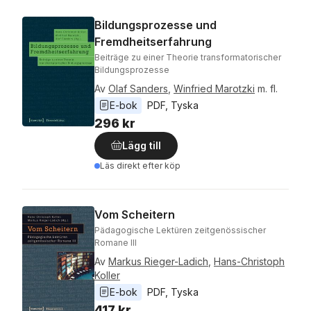
Bildungsprozesse und
Fremdheitserfahrung
Beiträge zu einer Theorie transformatorischer
Bildungsprozesse
Av
Olaf Sanders
,
Winfried Marotzki
m. fl.
E-bok
PDF
, 
Tyska
296 kr
Lägg till
Läs direkt efter köp
Vom Scheitern
Pädagogische Lektüren zeitgenössischer
Romane III
Av
Markus Rieger-Ladich
,
Hans-Christoph
Koller
E-bok
PDF
, 
Tyska
417 kr