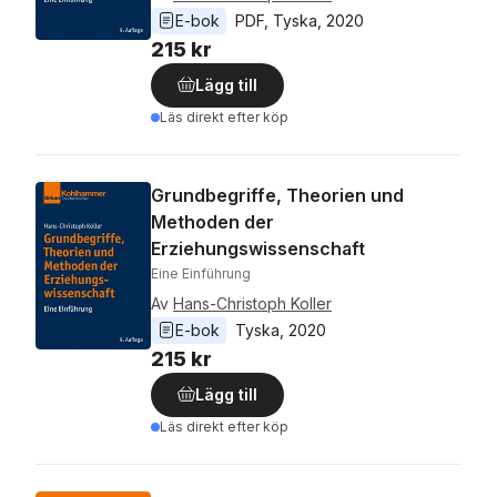
E-bok
PDF
, 
Tyska
, 
2020
215 kr
Lägg till
Läs direkt efter köp
Grundbegriffe, Theorien und
Methoden der
Erziehungswissenschaft
Eine Einführung
Av
Hans-Christoph Koller
E-bok
Tyska
, 
2020
215 kr
Lägg till
Läs direkt efter köp