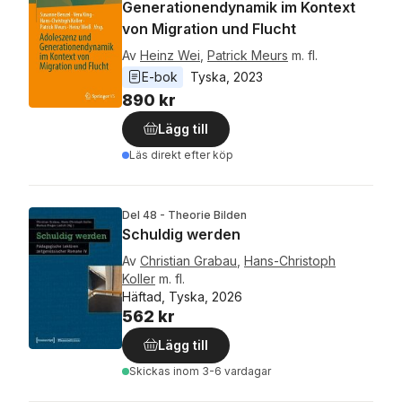
Generationendynamik im Kontext
von Migration und Flucht
Av
Heinz Wei
,
Patrick Meurs
m. fl.
E-bok
Tyska
, 
2023
890 kr
Lägg till
Läs direkt efter köp
Del 48 - Theorie Bilden
Schuldig werden
Av
Christian Grabau
,
Hans-Christoph
Koller
m. fl.
Häftad, Tyska, 2026
562 kr
Lägg till
Skickas
inom 3-6 vardagar