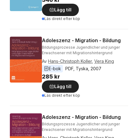
Lägg till
Läs direkt efter köp
Adoleszenz - Migration - Bildung
Bildungsprozesse Jugendlicher und junger
Erwachsener mit Migrationshintergrund
Av
Hans-Christoph Koller
,
Vera King
E-bok
PDF
, 
Tyska
, 
2007
285 kr
Lägg till
Läs direkt efter köp
Adoleszenz - Migration - Bildung
Bildungsprozesse Jugendlicher und junger
Erwachsener mit Migrationshintergrund
Av
Hans-Christoph Koller
,
Vera King