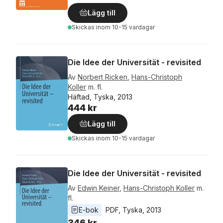
Lägg till
Skickas
inom 10-15 vardagar
Die Idee der Universität - revisited
Av
Norbert Ricken
,
Hans-Christoph
Koller
m. fl.
Häftad, Tyska, 2013
444 kr
Lägg till
Skickas
inom 10-15 vardagar
Die Idee der Universität - revisited
Av
Edwin Keiner
,
Hans-Christoph Koller
m.
fl.
E-bok
PDF
, 
Tyska
, 
2013
346 kr