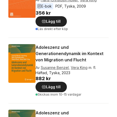
E-bok
PDF
, 
Tyska
, 
2009
356 kr
Lägg till
Läs direkt efter köp
Adoleszenz und
Generationendynamik im Kontext
von Migration und Flucht
Av
Susanne Benzel
,
Vera King
m. fl.
Häftad, Tyska, 2023
882 kr
Lägg till
Skickas
inom 10-15 vardagar
Adoleszenz und