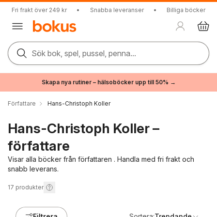
Fri frakt över 249 kr
•
Snabba leveranser
•
Billiga böcker
Sök bok, spel, pussel, penna...
Skapa nya rutiner – hälsoböcker upp till 50% →
Författare
Hans-Christoph Koller
Hans-Christoph Koller –
författare
Visar alla böcker från författaren . Handla med fri frakt och
snabb leverans.
17
produkter
Filtrera
Sortera:
Trendande