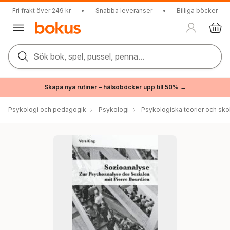
Fri frakt över 249 kr
•
Snabba leveranser
•
Billiga böcker
Sök bok, spel, pussel, penna...
Skapa nya rutiner – hälsoböcker upp till 50% →
Psykologi och pedagogik
Psykologi
Psykologiska teorier och sko