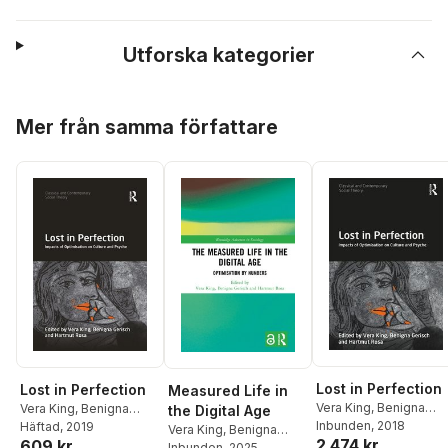
Utforska kategorier
Hoppa över listan
Mer från samma författare
Lost in Perfection
Lost in Perfection
Measured Life in
Vera King
,
Benigna
Vera King
,
Benigna
the Digital Age
Gerisch
Inbunden
,
Hartmut Rosa
, 2018
Gerisch
Häftad
, 2019
,
Hartmut Rosa
Vera King
,
Benigna
2 474 kr
609 kr
Gerisch
Inbunden
,
Hartmut Rosa
, 2025