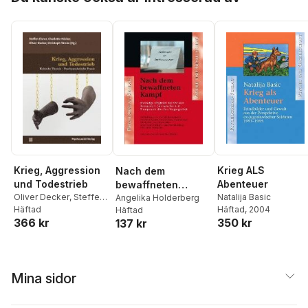
Krieg, Aggression
Krieg ALS
Nach dem
und Todestrieb
Abenteuer
bewaffneten
Oliver Decker
,
Steffen
Natalija Basic
Kampf
Angelika Holderberg
Elsner
Häftad
,
Charlotte
Häftad
, 2004
Häftad
366 kr
350 kr
Höcker
,
Christoph
137 kr
Türcke
Mina sidor