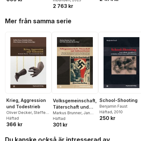
2 763 kr
Hoppa över listan
Mer från samma serie
Krieg, Aggression
School-Shooting
Volksgemeinschaft,
und Todestrieb
Benjamin Faust
Täterschaft und
Häftad
, 2010
Oliver Decker
,
Steffen
Antisemitismus
Markus Brunner
,
Jan
250 kr
Elsner
Häftad
,
Charlotte
Lohl
Häftad
,
Rolf Pohl
,
366 kr
Höcker
,
Christoph
301 kr
Sebastian Winter
Türcke
Hoppa över listan
Du kanske också är intresserad av